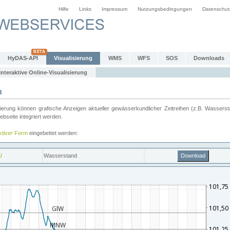
Hilfe
Links
Impressum
Nutzungsbedingungen
Datenschut
HyDAS-API
Visualisierung
WMS
WFS
SOS
Downloads
Interaktive Online-Visualisierung
n
ung können grafische Anzeigen aktueller gewässerkundlicher Zeitreihen (z.B. Wassersta
seite integriert werden.
aktiver Form
eingebettet werden: