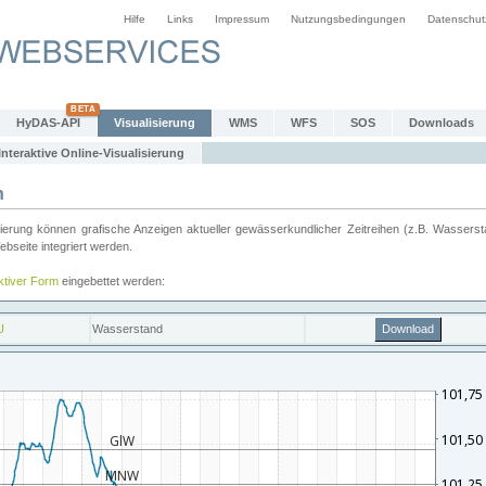
Hilfe
Links
Impressum
Nutzungsbedingungen
Datenschut
HyDAS-API
Visualisierung
WMS
WFS
SOS
Downloads
Interaktive Online-Visualisierung
n
ung können grafische Anzeigen aktueller gewässerkundlicher Zeitreihen (z.B. Wassersta
seite integriert werden.
aktiver Form
eingebettet werden: