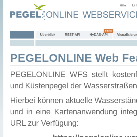
Hilfe
Lin
Überblick
REST-API
HyDAS-API
Visualisieru
PEGELONLINE Web Feat
PEGELONLINE WFS stellt kostenfr
und Küstenpegel der Wasserstraßen
Hierbei können aktuelle Wasserstän
und in eine Kartenanwendung integ
URL zur Verfügung: