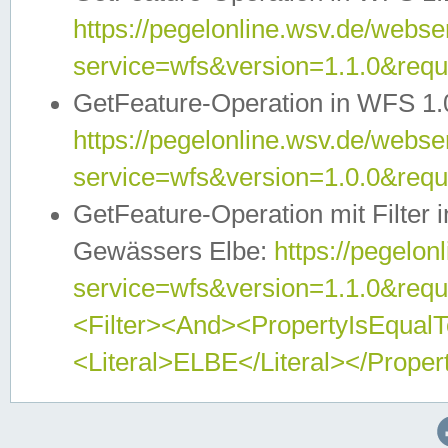
https://pegelonline.wsv.de/webser
service=wfs&version=1.1.0&req
GetFeature-Operation in WFS 1.
https://pegelonline.wsv.de/webser
service=wfs&version=1.0.0&req
GetFeature-Operation mit Filter 
Gewässers Elbe:
https://pegelon
service=wfs&version=1.1.0&req
<Filter><And><PropertyIsEqua
<Literal>ELBE</Literal></Proper