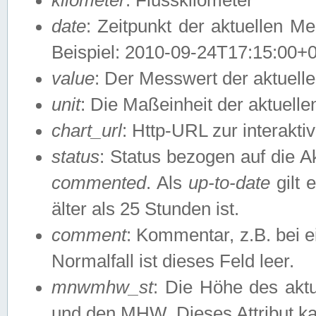
date
: Zeitpunkt der aktuellen M
Beispiel: 2010-09-24T17:15:00+
value
: Der Messwert der aktuel
unit
: Die Maßeinheit der aktuell
chart_url
: Http-URL zur interakti
status
: Status bezogen auf die A
commented
. Als
up-to-date
gilt 
älter als 25 Stunden ist.
comment
: Kommentar, z.B. bei 
Normalfall ist dieses Feld leer.
mnwmhw_st
: Die Höhe des ak
und den MHW. Dieses Attribut k