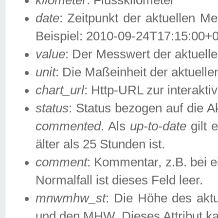
date
: Zeitpunkt der aktuellen M
Beispiel: 2010-09-24T17:15:00+
value
: Der Messwert der aktuel
unit
: Die Maßeinheit der aktuell
chart_url
: Http-URL zur interakti
status
: Status bezogen auf die A
commented
. Als
up-to-date
gilt 
älter als 25 Stunden ist.
comment
: Kommentar, z.B. bei 
Normalfall ist dieses Feld leer.
mnwmhw_st
: Die Höhe des ak
und den MHW. Dieses Attribut k