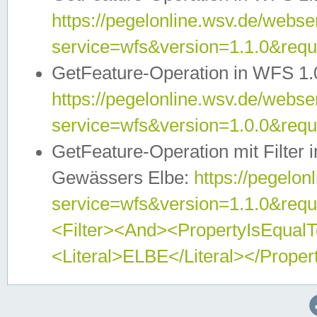
https://pegelonline.wsv.de/webser
service=wfs&version=1.1.0&req
GetFeature-Operation in WFS 1.
https://pegelonline.wsv.de/webser
service=wfs&version=1.0.0&req
GetFeature-Operation mit Filter 
Gewässers Elbe:
https://pegelon
service=wfs&version=1.1.0&req
<Filter><And><PropertyIsEqua
<Literal>ELBE</Literal></Proper