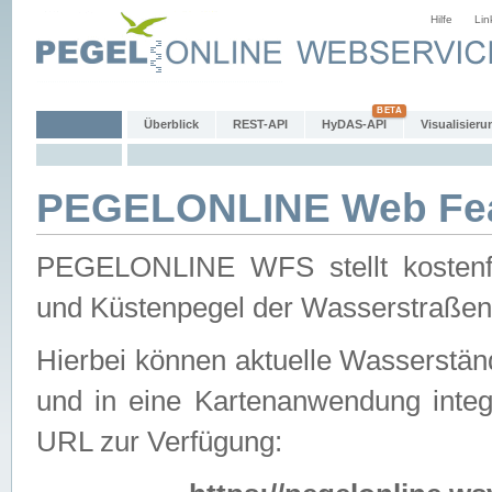
Hilfe
Lin
Überblick
REST-API
HyDAS-API
Visualisieru
PEGELONLINE Web Feat
PEGELONLINE WFS stellt kostenfr
und Küstenpegel der Wasserstraßen
Hierbei können aktuelle Wasserstän
und in eine Kartenanwendung integ
URL zur Verfügung: