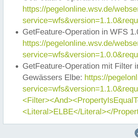
https://pegelonline.wsv.de/webser
service=wfs&version=1.1.0&req
GetFeature-Operation in WFS 1.
https://pegelonline.wsv.de/webser
service=wfs&version=1.0.0&req
GetFeature-Operation mit Filter 
Gewässers Elbe:
https://pegelon
service=wfs&version=1.1.0&req
<Filter><And><PropertyIsEqua
<Literal>ELBE</Literal></Proper