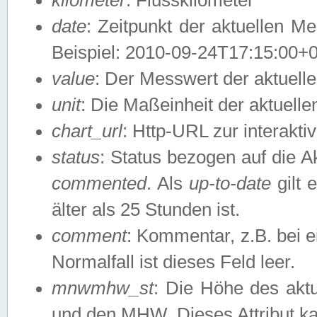
date
: Zeitpunkt der aktuellen M
Beispiel: 2010-09-24T17:15:00+
value
: Der Messwert der aktuel
unit
: Die Maßeinheit der aktuell
chart_url
: Http-URL zur interakti
status
: Status bezogen auf die A
commented
. Als
up-to-date
gilt 
älter als 25 Stunden ist.
comment
: Kommentar, z.B. bei 
Normalfall ist dieses Feld leer.
mnwmhw_st
: Die Höhe des ak
und den MHW. Dieses Attribut k