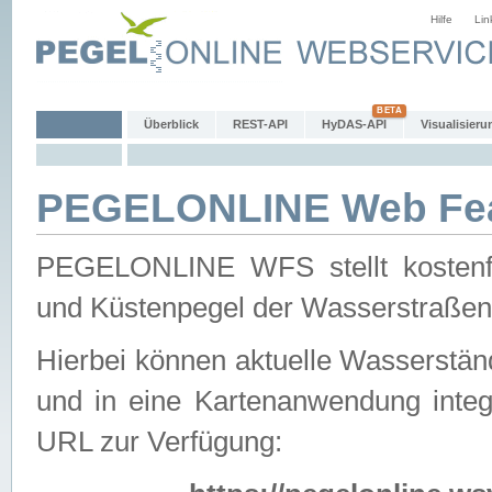
Hilfe
Lin
Überblick
REST-API
HyDAS-API
Visualisieru
PEGELONLINE Web Feat
PEGELONLINE WFS stellt kostenfr
und Küstenpegel der Wasserstraßen
Hierbei können aktuelle Wasserstän
und in eine Kartenanwendung integ
URL zur Verfügung: