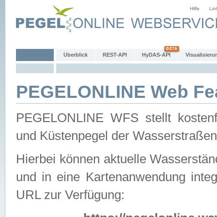
Hilfe
Lin
Überblick
REST-API
HyDAS-API
Visualisieru
PEGELONLINE Web Feat
PEGELONLINE WFS stellt kostenfr
und Küstenpegel der Wasserstraßen
Hierbei können aktuelle Wasserstän
und in eine Kartenanwendung integ
URL zur Verfügung: