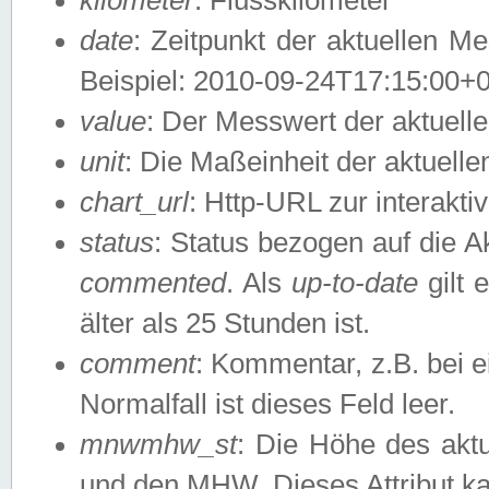
date
: Zeitpunkt der aktuellen M
Beispiel: 2010-09-24T17:15:00+
value
: Der Messwert der aktuel
unit
: Die Maßeinheit der aktuell
chart_url
: Http-URL zur interakti
status
: Status bezogen auf die A
commented
. Als
up-to-date
gilt 
älter als 25 Stunden ist.
comment
: Kommentar, z.B. bei 
Normalfall ist dieses Feld leer.
mnwmhw_st
: Die Höhe des ak
und den MHW. Dieses Attribut k