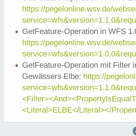
https://pegelonline.wsv.de/webser
service=wfs&version=1.1.0&req
GetFeature-Operation in WFS 1.
https://pegelonline.wsv.de/webser
service=wfs&version=1.0.0&req
GetFeature-Operation mit Filter 
Gewässers Elbe:
https://pegelon
service=wfs&version=1.1.0&req
<Filter><And><PropertyIsEqua
<Literal>ELBE</Literal></Proper