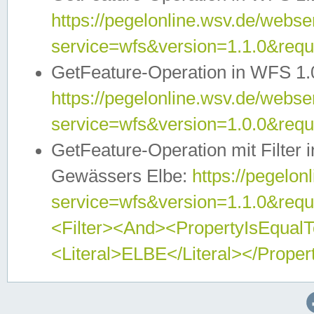
https://pegelonline.wsv.de/webser
service=wfs&version=1.1.0&req
GetFeature-Operation in WFS 1.
https://pegelonline.wsv.de/webser
service=wfs&version=1.0.0&req
GetFeature-Operation mit Filter 
Gewässers Elbe:
https://pegelon
service=wfs&version=1.1.0&req
<Filter><And><PropertyIsEqua
<Literal>ELBE</Literal></Proper