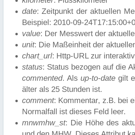
date
: Zeitpunkt der aktuellen M
Beispiel: 2010-09-24T17:15:00+
value
: Der Messwert der aktuel
unit
: Die Maßeinheit der aktuell
chart_url
: Http-URL zur interakti
status
: Status bezogen auf die A
commented
. Als
up-to-date
gilt 
älter als 25 Stunden ist.
comment
: Kommentar, z.B. bei 
Normalfall ist dieses Feld leer.
mnwmhw_st
: Die Höhe des ak
und den MHW. Dieses Attribut k