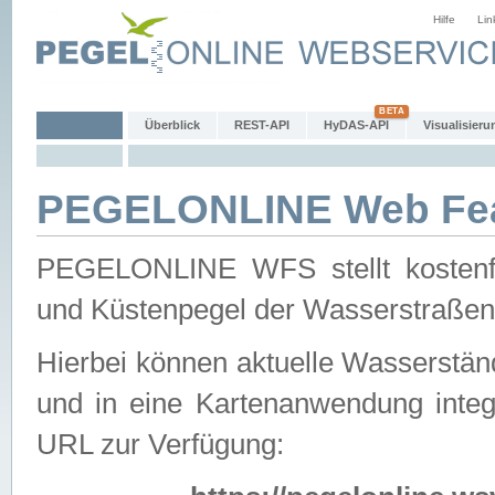
Hilfe
Lin
Überblick
REST-API
HyDAS-API
Visualisieru
PEGELONLINE Web Feat
PEGELONLINE WFS stellt kostenfr
und Küstenpegel der Wasserstraßen
Hierbei können aktuelle Wasserstän
und in eine Kartenanwendung integ
URL zur Verfügung: