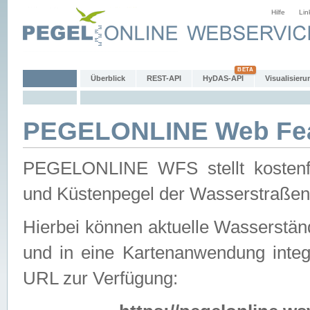
Hilfe
Lin
Überblick
REST-API
HyDAS-API
Visualisieru
PEGELONLINE Web Feat
PEGELONLINE WFS stellt kostenfr
und Küstenpegel der Wasserstraßen
Hierbei können aktuelle Wasserstän
und in eine Kartenanwendung integ
URL zur Verfügung: