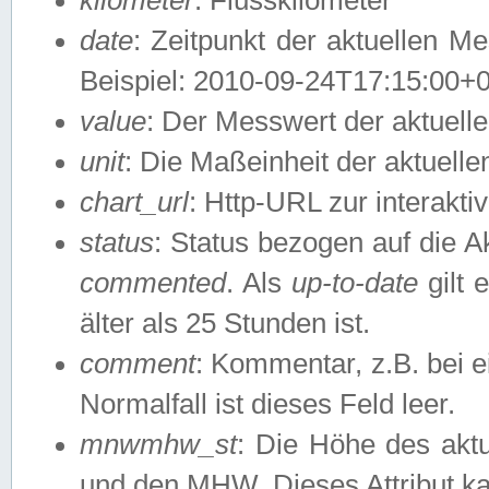
date
: Zeitpunkt der aktuellen M
Beispiel: 2010-09-24T17:15:00+
value
: Der Messwert der aktuel
unit
: Die Maßeinheit der aktuell
chart_url
: Http-URL zur interakti
status
: Status bezogen auf die A
commented
. Als
up-to-date
gilt 
älter als 25 Stunden ist.
comment
: Kommentar, z.B. bei 
Normalfall ist dieses Feld leer.
mnwmhw_st
: Die Höhe des ak
und den MHW. Dieses Attribut k