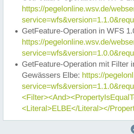
https://pegelonline.wsv.de/webser
service=wfs&version=1.1.0&req
GetFeature-Operation in WFS 1.
https://pegelonline.wsv.de/webser
service=wfs&version=1.0.0&req
GetFeature-Operation mit Filter 
Gewässers Elbe:
https://pegelon
service=wfs&version=1.1.0&req
<Filter><And><PropertyIsEqua
<Literal>ELBE</Literal></Proper