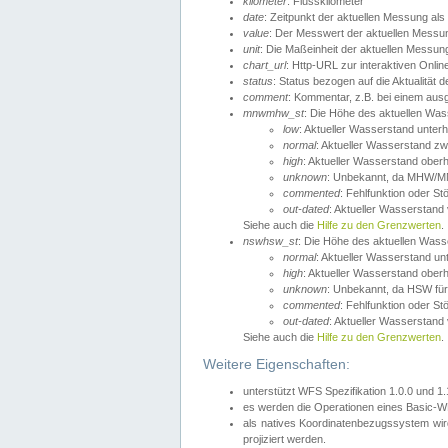
kilometer
: Flusskilometer
date
: Zeitpunkt der aktuellen Messung als
value
: Der Messwert der aktuellen Messu
unit
: Die Maßeinheit der aktuellen Messun
chart_url
: Http-URL zur interaktiven Onlin
status
: Status bezogen auf die Aktualität
comment
: Kommentar, z.B. bei einem ausge
mnwmhw_st
: Die Höhe des aktuellen Wa
low
: Aktueller Wasserstand unter
normal
: Aktueller Wasserstand
high
: Aktueller Wasserstand ober
unknown
: Unbekannt, da MHW/MN
commented
: Fehlfunktion oder St
out-dated
: Aktueller Wasserstand v
Siehe auch die
Hilfe zu den Grenzwerten
.
nswhsw_st
: Die Höhe des aktuellen Was
normal
: Aktueller Wasserstand u
high
: Aktueller Wasserstand ober
unknown
: Unbekannt, da HSW für
commented
: Fehlfunktion oder St
out-dated
: Aktueller Wasserstand v
Siehe auch die
Hilfe zu den Grenzwerten
.
Weitere Eigenschaften:
unterstützt WFS Spezifikation 1.0.0 und 1
es werden die Operationen eines Basic-WF
als natives Koordinatenbezugssystem w
projiziert werden.