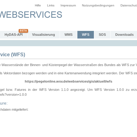
Hilfe
Links
Impressum
Nutzungsbedingungen
Datenschut
HyDAS-API
Visualisierung
WMS
WFS
SOS
Downloads
vice (WFS)
e Wasserstände der Binnen- und Küstenpegel der Wasserstraßen des Bundes als WFS zur 
ls Vektordaten bezogen werden und in eine Kartenanwendung integriert werden. Der WFS ste
https://pegelonline.wsv.de/webservices/gis/aktuell/wfs
gel bzw. Fatures in der WFS Version 1.1.0 angezeigt. Um WFS Version 1.0.0 zu erz
/wfs?version=1.0.0
ure:
daten mitgeliefert: