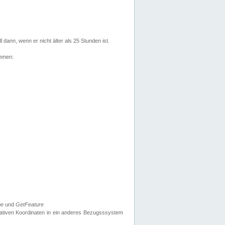
l dann, wenn er nicht älter als 25 Stunden ist.
ehmen:
pe
und
GetFeature
nativen Koordinaten in ein anderes Bezugsssystem