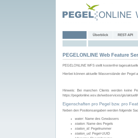
Überblick
REST-API
PEGELONLINE Web Feature Ser
PEGELONLINE WFS stellt kostenfrei tagesaktuell
Hierbei können aktuelle Wasserstände der Pegel a
Hinweis: Bei manchen Clients werden keine Pe
https://pegelonline.wsv.de/webservices/gis/aktuell
Eigenschaften pro Pegel bzw. pro Feat
Neben den Positionsangaben werden folgende Sach
water
: Name des Gewässers
station
: Name des Pegels
station_id
: Pegelnummer
station_ud
: Pegel-UUID