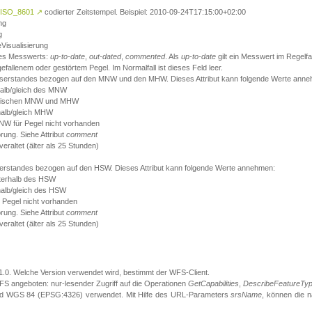
ISO_8601
↗
codierter Zeitstempel. Beispiel: 2010-09-24T17:15:00+02:00
ng
g
eVisualisierung
 des Messwerts:
up-to-date
,
out-dated
,
commented
. Als
up-to-date
gilt ein Messwert im Regelfal
fallenem oder gestörtem Pegel. Im Normalfall ist dieses Feld leer.
sserstandes bezogen auf den MNW und den MHW. Dieses Attribut kann folgende Werte ann
halb/gleich des MNW
 zwischen MNW und MHW
halb/gleich MHW
W für Pegel nicht vorhanden
örung. Siehe Attribut
comment
eraltet (älter als 25 Stunden)
serstandes bezogen auf den HSW. Dieses Attribut kann folgende Werte annehmen:
nterhalb des HSW
halb/gleich des HSW
 Pegel nicht vorhanden
örung. Siehe Attribut
comment
eraltet (älter als 25 Stunden)
.1.0. Welche Version verwendet wird, bestimmt der WFS-Client.
S angeboten: nur-lesender Zugriff auf die Operationen
GetCapabilities
,
DescribeFeatureTy
ird WGS 84 (EPSG:4326) verwendet. Mit Hilfe des URL-Parameters
srsName
, können die 