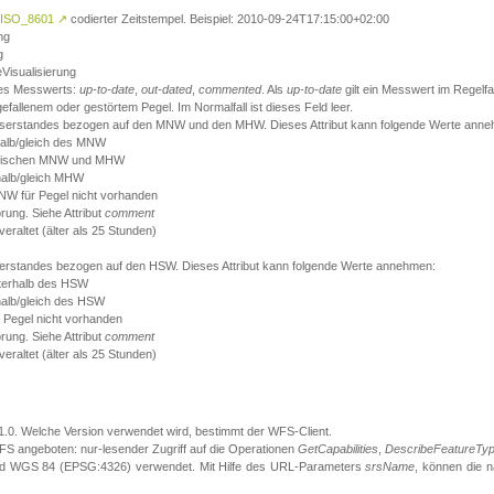
ISO_8601
↗
codierter Zeitstempel. Beispiel: 2010-09-24T17:15:00+02:00
ng
g
eVisualisierung
 des Messwerts:
up-to-date
,
out-dated
,
commented
. Als
up-to-date
gilt ein Messwert im Regelfal
fallenem oder gestörtem Pegel. Im Normalfall ist dieses Feld leer.
sserstandes bezogen auf den MNW und den MHW. Dieses Attribut kann folgende Werte ann
halb/gleich des MNW
 zwischen MNW und MHW
halb/gleich MHW
W für Pegel nicht vorhanden
örung. Siehe Attribut
comment
eraltet (älter als 25 Stunden)
serstandes bezogen auf den HSW. Dieses Attribut kann folgende Werte annehmen:
nterhalb des HSW
halb/gleich des HSW
 Pegel nicht vorhanden
örung. Siehe Attribut
comment
eraltet (älter als 25 Stunden)
.1.0. Welche Version verwendet wird, bestimmt der WFS-Client.
S angeboten: nur-lesender Zugriff auf die Operationen
GetCapabilities
,
DescribeFeatureTy
ird WGS 84 (EPSG:4326) verwendet. Mit Hilfe des URL-Parameters
srsName
, können die 