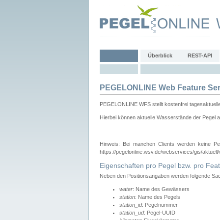
Überblick
REST-API
PEGELONLINE Web Feature Ser
PEGELONLINE WFS stellt kostenfrei tagesaktuell
Hierbei können aktuelle Wasserstände der Pegel a
Hinweis: Bei manchen Clients werden keine Pe
https://pegelonline.wsv.de/webservices/gis/aktuell
Eigenschaften pro Pegel bzw. pro Feat
Neben den Positionsangaben werden folgende Sach
water
: Name des Gewässers
station
: Name des Pegels
station_id
: Pegelnummer
station_ud
: Pegel-UUID