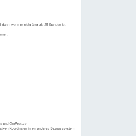
l dann, wenn er nicht älter als 25 Stunden ist.
ehmen:
pe
und
GetFeature
nativen Koordinaten in ein anderes Bezugsssystem