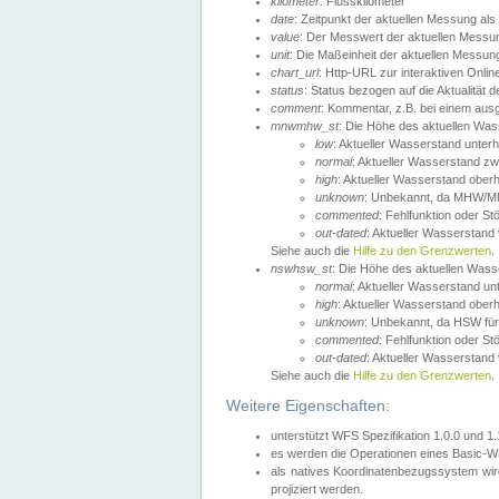
kilometer
: Flusskilometer
date
: Zeitpunkt der aktuellen Messung als
value
: Der Messwert der aktuellen Messu
unit
: Die Maßeinheit der aktuellen Messun
chart_url
: Http-URL zur interaktiven Onlin
status
: Status bezogen auf die Aktualität
comment
: Kommentar, z.B. bei einem ausge
mnwmhw_st
: Die Höhe des aktuellen Wa
low
: Aktueller Wasserstand unter
normal
: Aktueller Wasserstand
high
: Aktueller Wasserstand ober
unknown
: Unbekannt, da MHW/MN
commented
: Fehlfunktion oder St
out-dated
: Aktueller Wasserstand v
Siehe auch die
Hilfe zu den Grenzwerten
.
nswhsw_st
: Die Höhe des aktuellen Was
normal
: Aktueller Wasserstand u
high
: Aktueller Wasserstand ober
unknown
: Unbekannt, da HSW für
commented
: Fehlfunktion oder St
out-dated
: Aktueller Wasserstand v
Siehe auch die
Hilfe zu den Grenzwerten
.
Weitere Eigenschaften:
unterstützt WFS Spezifikation 1.0.0 und 1
es werden die Operationen eines Basic-WF
als natives Koordinatenbezugssystem w
projiziert werden.