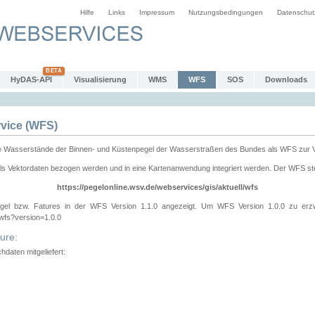
Hilfe
Links
Impressum
Nutzungsbedingungen
Datenschut
HyDAS-API
Visualisierung
WMS
WFS
SOS
Downloads
vice (WFS)
e Wasserstände der Binnen- und Küstenpegel der Wasserstraßen des Bundes als WFS zur 
ls Vektordaten bezogen werden und in eine Kartenanwendung integriert werden. Der WFS ste
https://pegelonline.wsv.de/webservices/gis/aktuell/wfs
gel bzw. Fatures in der WFS Version 1.1.0 angezeigt. Um WFS Version 1.0.0 zu erz
/wfs?version=1.0.0
ure:
daten mitgeliefert: