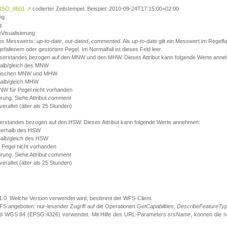
ISO_8601
↗
codierter Zeitstempel. Beispiel: 2010-09-24T17:15:00+02:00
ng
g
eVisualisierung
 des Messwerts:
up-to-date
,
out-dated
,
commented
. Als
up-to-date
gilt ein Messwert im Regelfal
fallenem oder gestörtem Pegel. Im Normalfall ist dieses Feld leer.
sserstandes bezogen auf den MNW und den MHW. Dieses Attribut kann folgende Werte ann
halb/gleich des MNW
 zwischen MNW und MHW
halb/gleich MHW
W für Pegel nicht vorhanden
örung. Siehe Attribut
comment
eraltet (älter als 25 Stunden)
serstandes bezogen auf den HSW. Dieses Attribut kann folgende Werte annehmen:
nterhalb des HSW
halb/gleich des HSW
 Pegel nicht vorhanden
örung. Siehe Attribut
comment
eraltet (älter als 25 Stunden)
.1.0. Welche Version verwendet wird, bestimmt der WFS-Client.
S angeboten: nur-lesender Zugriff auf die Operationen
GetCapabilities
,
DescribeFeatureTy
ird WGS 84 (EPSG:4326) verwendet. Mit Hilfe des URL-Parameters
srsName
, können die 