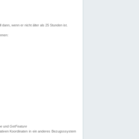
l dann, wenn er nicht älter als 25 Stunden ist.
ehmen:
pe
und
GetFeature
nativen Koordinaten in ein anderes Bezugsssystem