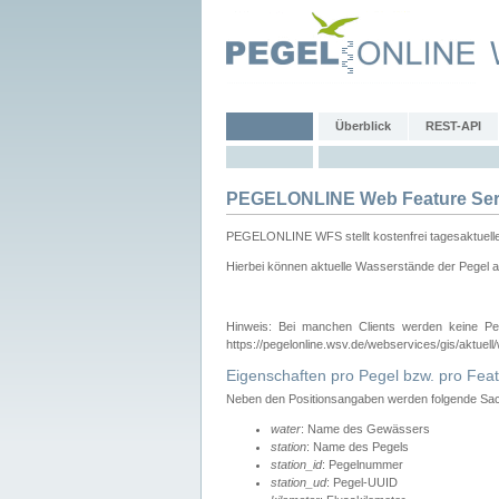
Überblick
REST-API
PEGELONLINE Web Feature Ser
PEGELONLINE WFS stellt kostenfrei tagesaktuell
Hierbei können aktuelle Wasserstände der Pegel a
Hinweis: Bei manchen Clients werden keine Pe
https://pegelonline.wsv.de/webservices/gis/aktuell
Eigenschaften pro Pegel bzw. pro Feat
Neben den Positionsangaben werden folgende Sach
water
: Name des Gewässers
station
: Name des Pegels
station_id
: Pegelnummer
station_ud
: Pegel-UUID