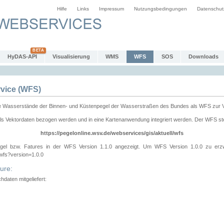
Hilfe
Links
Impressum
Nutzungsbedingungen
Datenschut
HyDAS-API
Visualisierung
WMS
WFS
SOS
Downloads
vice (WFS)
e Wasserstände der Binnen- und Küstenpegel der Wasserstraßen des Bundes als WFS zur 
ls Vektordaten bezogen werden und in eine Kartenanwendung integriert werden. Der WFS ste
https://pegelonline.wsv.de/webservices/gis/aktuell/wfs
gel bzw. Fatures in der WFS Version 1.1.0 angezeigt. Um WFS Version 1.0.0 zu erz
/wfs?version=1.0.0
ure:
daten mitgeliefert: