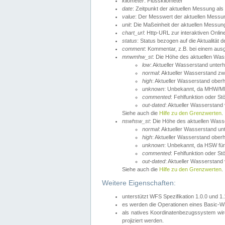
kilometer
: Flusskilometer
date
: Zeitpunkt der aktuellen Messung als
value
: Der Messwert der aktuellen Messu
unit
: Die Maßeinheit der aktuellen Messun
chart_url
: Http-URL zur interaktiven Onlin
status
: Status bezogen auf die Aktualität
comment
: Kommentar, z.B. bei einem ausge
mnwmhw_st
: Die Höhe des aktuellen Wa
low
: Aktueller Wasserstand unter
normal
: Aktueller Wasserstand
high
: Aktueller Wasserstand ober
unknown
: Unbekannt, da MHW/MN
commented
: Fehlfunktion oder St
out-dated
: Aktueller Wasserstand v
Siehe auch die
Hilfe zu den Grenzwerten
.
nswhsw_st
: Die Höhe des aktuellen Was
normal
: Aktueller Wasserstand u
high
: Aktueller Wasserstand ober
unknown
: Unbekannt, da HSW für
commented
: Fehlfunktion oder St
out-dated
: Aktueller Wasserstand v
Siehe auch die
Hilfe zu den Grenzwerten
.
Weitere Eigenschaften:
unterstützt WFS Spezifikation 1.0.0 und 1
es werden die Operationen eines Basic-WF
als natives Koordinatenbezugssystem w
projiziert werden.