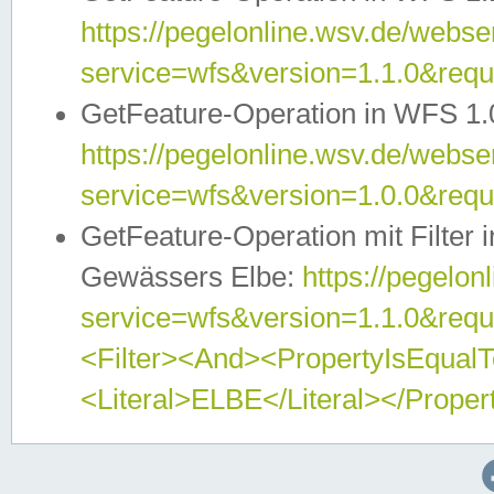
https://pegelonline.wsv.de/webser
service=wfs&version=1.1.0&req
GetFeature-Operation in WFS 1.
https://pegelonline.wsv.de/webser
service=wfs&version=1.0.0&req
GetFeature-Operation mit Filter 
Gewässers Elbe:
https://pegelon
service=wfs&version=1.1.0&req
<Filter><And><PropertyIsEqua
<Literal>ELBE</Literal></Proper