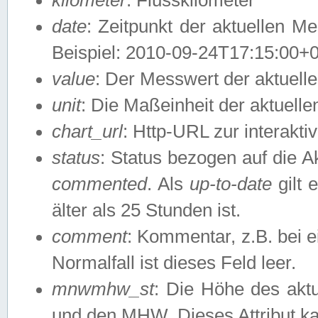
date
: Zeitpunkt der aktuellen M
Beispiel: 2010-09-24T17:15:00+
value
: Der Messwert der aktuel
unit
: Die Maßeinheit der aktuell
chart_url
: Http-URL zur interakti
status
: Status bezogen auf die A
commented
. Als
up-to-date
gilt 
älter als 25 Stunden ist.
comment
: Kommentar, z.B. bei 
Normalfall ist dieses Feld leer.
mnwmhw_st
: Die Höhe des ak
und den MHW. Dieses Attribut k