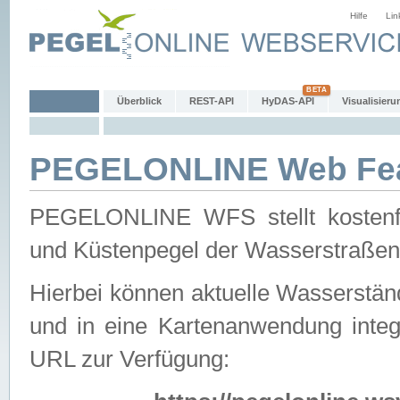
Hilfe
Lin
Überblick
REST-API
HyDAS-API
Visualisieru
PEGELONLINE Web Feat
PEGELONLINE WFS stellt kostenfr
und Küstenpegel der Wasserstraßen
Hierbei können aktuelle Wasserstän
und in eine Kartenanwendung integ
URL zur Verfügung: