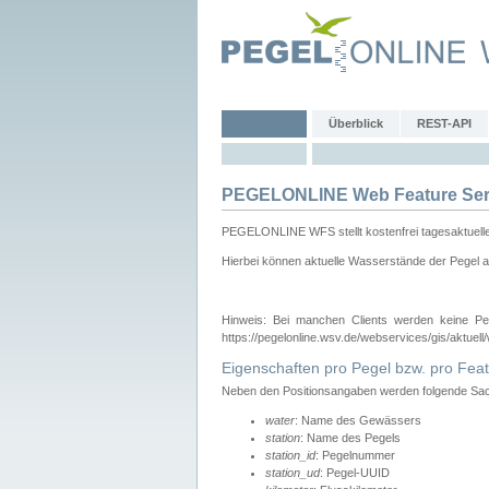
Überblick
REST-API
PEGELONLINE Web Feature Ser
PEGELONLINE WFS stellt kostenfrei tagesaktuell
Hierbei können aktuelle Wasserstände der Pegel a
Hinweis: Bei manchen Clients werden keine Pe
https://pegelonline.wsv.de/webservices/gis/aktuell
Eigenschaften pro Pegel bzw. pro Feat
Neben den Positionsangaben werden folgende Sach
water
: Name des Gewässers
station
: Name des Pegels
station_id
: Pegelnummer
station_ud
: Pegel-UUID