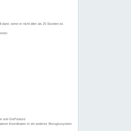
l dann, wenn er nicht älter als 25 Stunden ist.
ehmen:
pe
und
GetFeature
nativen Koordinaten in ein anderes Bezugsssystem