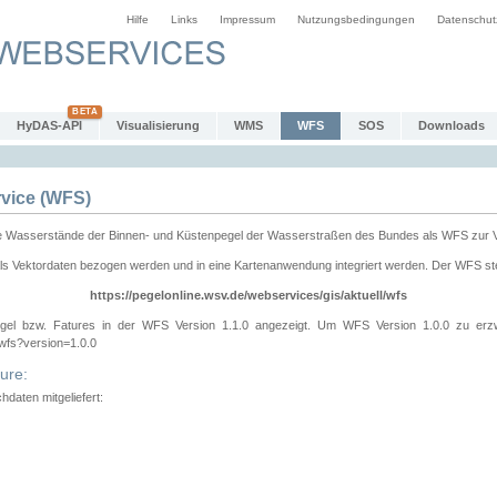
Hilfe
Links
Impressum
Nutzungsbedingungen
Datenschut
HyDAS-API
Visualisierung
WMS
WFS
SOS
Downloads
vice (WFS)
e Wasserstände der Binnen- und Küstenpegel der Wasserstraßen des Bundes als WFS zur 
ls Vektordaten bezogen werden und in eine Kartenanwendung integriert werden. Der WFS ste
https://pegelonline.wsv.de/webservices/gis/aktuell/wfs
gel bzw. Fatures in der WFS Version 1.1.0 angezeigt. Um WFS Version 1.0.0 zu erz
/wfs?version=1.0.0
ure:
daten mitgeliefert: