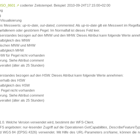
ISO_8601
↗
codierter Zeitstempel. Beispiel: 2010-09-24T17:15:00+02:00
ng
g
eVisualisierung
 des Messwerts:
up-to-date
,
out-dated
,
commented
. Als
up-to-date
gilt ein Messwert im Regelfal
fallenem oder gestörtem Pegel. Im Normalfall ist dieses Feld leer.
sserstandes bezogen auf den MNW und den MHW. Dieses Attribut kann folgende Werte ann
halb/gleich des MNW
 zwischen MNW und MHW
halb/gleich MHW
W für Pegel nicht vorhanden
örung. Siehe Attribut
comment
eraltet (älter als 25 Stunden)
serstandes bezogen auf den HSW. Dieses Attribut kann folgende Werte annehmen:
nterhalb des HSW
halb/gleich des HSW
 Pegel nicht vorhanden
örung. Siehe Attribut
comment
eraltet (älter als 25 Stunden)
.1.0. Welche Version verwendet wird, bestimmt der WFS-Client.
S angeboten: nur-lesender Zugriff auf die Operationen
GetCapabilities
,
DescribeFeatureTy
ird WGS 84 (EPSG:4326) verwendet. Mit Hilfe des URL-Parameters
srsName
, können die 