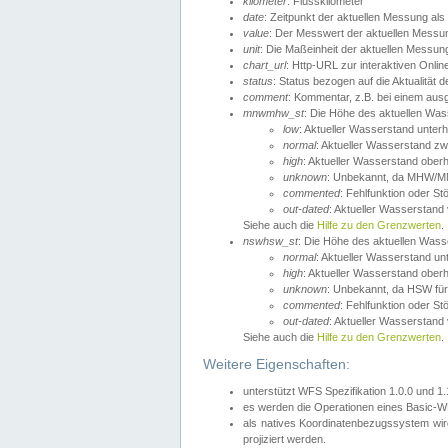
kilometer
: Flusskilometer
date
: Zeitpunkt der aktuellen Messung als
value
: Der Messwert der aktuellen Messu
unit
: Die Maßeinheit der aktuellen Messun
chart_url
: Http-URL zur interaktiven Onlin
status
: Status bezogen auf die Aktualität
comment
: Kommentar, z.B. bei einem ausge
mnwmhw_st
: Die Höhe des aktuellen Wa
low
: Aktueller Wasserstand unter
normal
: Aktueller Wasserstand
high
: Aktueller Wasserstand ober
unknown
: Unbekannt, da MHW/MN
commented
: Fehlfunktion oder St
out-dated
: Aktueller Wasserstand v
Siehe auch die
Hilfe zu den Grenzwerten
.
nswhsw_st
: Die Höhe des aktuellen Was
normal
: Aktueller Wasserstand u
high
: Aktueller Wasserstand ober
unknown
: Unbekannt, da HSW für
commented
: Fehlfunktion oder St
out-dated
: Aktueller Wasserstand v
Siehe auch die
Hilfe zu den Grenzwerten
.
Weitere Eigenschaften:
unterstützt WFS Spezifikation 1.0.0 und 1
es werden die Operationen eines Basic-WF
als natives Koordinatenbezugssystem w
projiziert werden.