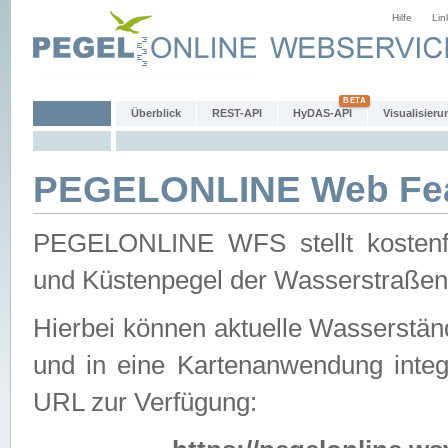
Hilfe
Lin
Überblick
REST-API
HyDAS-API
Visualisieru
PEGELONLINE Web Feat
PEGELONLINE WFS stellt kostenfr
und Küstenpegel der Wasserstraßen
Hierbei können aktuelle Wasserstän
und in eine Kartenanwendung integ
URL zur Verfügung: