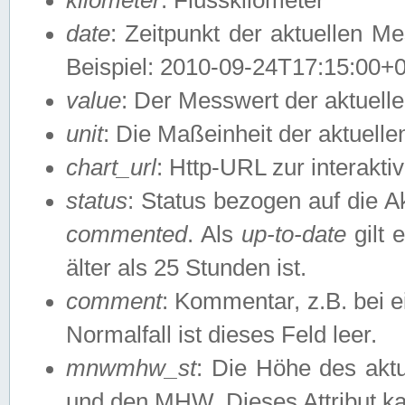
date
: Zeitpunkt der aktuellen M
Beispiel: 2010-09-24T17:15:00+
value
: Der Messwert der aktuel
unit
: Die Maßeinheit der aktuell
chart_url
: Http-URL zur interakti
status
: Status bezogen auf die A
commented
. Als
up-to-date
gilt 
älter als 25 Stunden ist.
comment
: Kommentar, z.B. bei 
Normalfall ist dieses Feld leer.
mnwmhw_st
: Die Höhe des ak
und den MHW. Dieses Attribut k