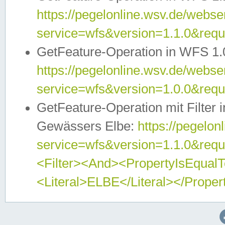
https://pegelonline.wsv.de/webser
service=wfs&version=1.1.0&req
GetFeature-Operation in WFS 1.
https://pegelonline.wsv.de/webser
service=wfs&version=1.0.0&req
GetFeature-Operation mit Filter 
Gewässers Elbe:
https://pegelon
service=wfs&version=1.1.0&req
<Filter><And><PropertyIsEqua
<Literal>ELBE</Literal></Proper