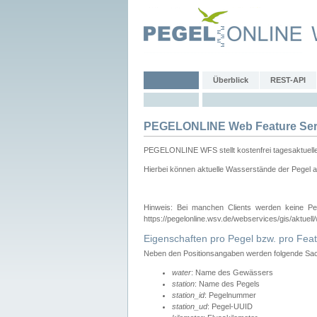
Überblick
REST-API
PEGELONLINE Web Feature Ser
PEGELONLINE WFS stellt kostenfrei tagesaktuell
Hierbei können aktuelle Wasserstände der Pegel a
Hinweis: Bei manchen Clients werden keine Pe
https://pegelonline.wsv.de/webservices/gis/aktuell
Eigenschaften pro Pegel bzw. pro Feat
Neben den Positionsangaben werden folgende Sach
water
: Name des Gewässers
station
: Name des Pegels
station_id
: Pegelnummer
station_ud
: Pegel-UUID