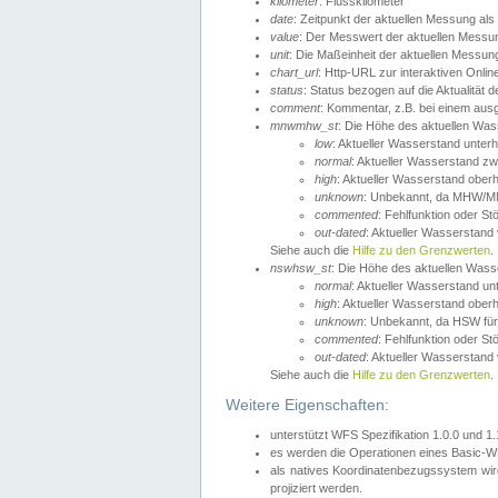
kilometer
: Flusskilometer
date
: Zeitpunkt der aktuellen Messung als
value
: Der Messwert der aktuellen Messu
unit
: Die Maßeinheit der aktuellen Messun
chart_url
: Http-URL zur interaktiven Onlin
status
: Status bezogen auf die Aktualität
comment
: Kommentar, z.B. bei einem ausge
mnwmhw_st
: Die Höhe des aktuellen Wa
low
: Aktueller Wasserstand unter
normal
: Aktueller Wasserstand
high
: Aktueller Wasserstand ober
unknown
: Unbekannt, da MHW/MN
commented
: Fehlfunktion oder St
out-dated
: Aktueller Wasserstand v
Siehe auch die
Hilfe zu den Grenzwerten
.
nswhsw_st
: Die Höhe des aktuellen Was
normal
: Aktueller Wasserstand u
high
: Aktueller Wasserstand ober
unknown
: Unbekannt, da HSW für
commented
: Fehlfunktion oder St
out-dated
: Aktueller Wasserstand v
Siehe auch die
Hilfe zu den Grenzwerten
.
Weitere Eigenschaften:
unterstützt WFS Spezifikation 1.0.0 und 1
es werden die Operationen eines Basic-WF
als natives Koordinatenbezugssystem w
projiziert werden.