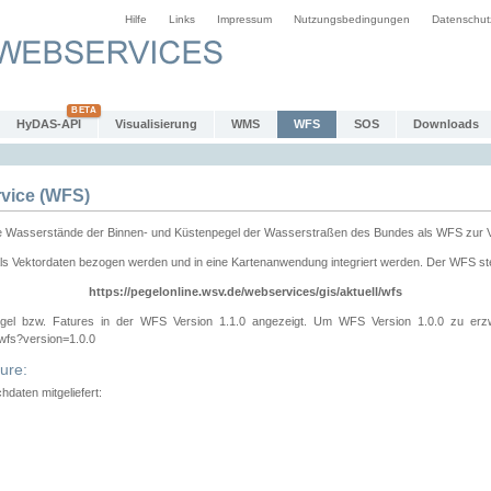
Hilfe
Links
Impressum
Nutzungsbedingungen
Datenschut
HyDAS-API
Visualisierung
WMS
WFS
SOS
Downloads
vice (WFS)
e Wasserstände der Binnen- und Küstenpegel der Wasserstraßen des Bundes als WFS zur 
ls Vektordaten bezogen werden und in eine Kartenanwendung integriert werden. Der WFS ste
https://pegelonline.wsv.de/webservices/gis/aktuell/wfs
gel bzw. Fatures in der WFS Version 1.1.0 angezeigt. Um WFS Version 1.0.0 zu erz
/wfs?version=1.0.0
ure:
daten mitgeliefert: