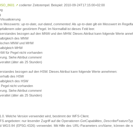
ISO_8601
↗
codierter Zeitstempel. Beispiel: 2010-09-24T17:15:00+02:00
ng
g
eVisualisierung
 des Messwerts:
up-to-date
,
out-dated
,
commented
. Als
up-to-date
gilt ein Messwert im Regelfal
fallenem oder gestörtem Pegel. Im Normalfall ist dieses Feld leer.
sserstandes bezogen auf den MNW und den MHW. Dieses Attribut kann folgende Werte ann
halb/gleich des MNW
 zwischen MNW und MHW
halb/gleich MHW
W für Pegel nicht vorhanden
örung. Siehe Attribut
comment
eraltet (älter als 25 Stunden)
serstandes bezogen auf den HSW. Dieses Attribut kann folgende Werte annehmen:
nterhalb des HSW
halb/gleich des HSW
 Pegel nicht vorhanden
örung. Siehe Attribut
comment
eraltet (älter als 25 Stunden)
.1.0. Welche Version verwendet wird, bestimmt der WFS-Client.
S angeboten: nur-lesender Zugriff auf die Operationen
GetCapabilities
,
DescribeFeatureTy
ird WGS 84 (EPSG:4326) verwendet. Mit Hilfe des URL-Parameters
srsName
, können die 