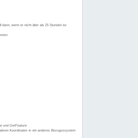
l dann, wenn er nicht älter als 25 Stunden ist.
ehmen:
pe
und
GetFeature
nativen Koordinaten in ein anderes Bezugsssystem