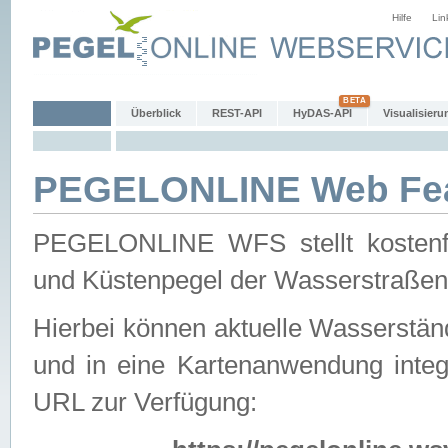
Hilfe
Lin
Überblick
REST-API
HyDAS-API
Visualisieru
PEGELONLINE Web Feat
PEGELONLINE WFS stellt kostenfr
und Küstenpegel der Wasserstraßen
Hierbei können aktuelle Wasserstän
und in eine Kartenanwendung integ
URL zur Verfügung: