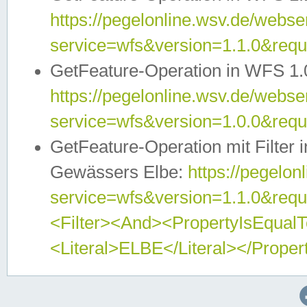
https://pegelonline.wsv.de/webser
service=wfs&version=1.1.0&req
GetFeature-Operation in WFS 1.
https://pegelonline.wsv.de/webser
service=wfs&version=1.0.0&req
GetFeature-Operation mit Filter 
Gewässers Elbe:
https://pegelon
service=wfs&version=1.1.0&req
<Filter><And><PropertyIsEqua
<Literal>ELBE</Literal></Proper