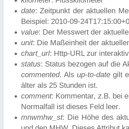
date
: Zeitpunkt der aktuellen M
Beispiel: 2010-09-24T17:15:00+
value
: Der Messwert der aktuel
unit
: Die Maßeinheit der aktuell
chart_url
: Http-URL zur interakti
status
: Status bezogen auf die A
commented
. Als
up-to-date
gilt 
älter als 25 Stunden ist.
comment
: Kommentar, z.B. bei 
Normalfall ist dieses Feld leer.
mnwmhw_st
: Die Höhe des ak
und den MHW. Dieses Attribut k