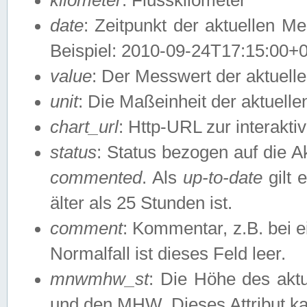
date
: Zeitpunkt der aktuellen M
Beispiel: 2010-09-24T17:15:00+
value
: Der Messwert der aktuel
unit
: Die Maßeinheit der aktuell
chart_url
: Http-URL zur interakti
status
: Status bezogen auf die A
commented
. Als
up-to-date
gilt 
älter als 25 Stunden ist.
comment
: Kommentar, z.B. bei 
Normalfall ist dieses Feld leer.
mnwmhw_st
: Die Höhe des ak
und den MHW. Dieses Attribut k