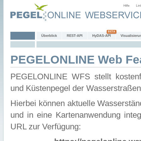
Hilfe
Lin
Überblick
REST-API
HyDAS-API
Visualisieru
PEGELONLINE Web Feat
PEGELONLINE WFS stellt kostenfr
und Küstenpegel der Wasserstraßen
Hierbei können aktuelle Wasserstän
und in eine Kartenanwendung integ
URL zur Verfügung: