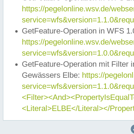
https://pegelonline.wsv.de/webser
service=wfs&version=1.1.0&req
GetFeature-Operation in WFS 1.
https://pegelonline.wsv.de/webser
service=wfs&version=1.0.0&req
GetFeature-Operation mit Filter 
Gewässers Elbe:
https://pegelon
service=wfs&version=1.1.0&req
<Filter><And><PropertyIsEqua
<Literal>ELBE</Literal></Proper