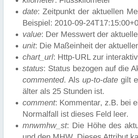
date
: Zeitpunkt der aktuellen M
Beispiel: 2010-09-24T17:15:00+
value
: Der Messwert der aktuel
unit
: Die Maßeinheit der aktuell
chart_url
: Http-URL zur interakti
status
: Status bezogen auf die A
commented
. Als
up-to-date
gilt 
älter als 25 Stunden ist.
comment
: Kommentar, z.B. bei 
Normalfall ist dieses Feld leer.
mnwmhw_st
: Die Höhe des ak
und den MHW. Dieses Attribut k