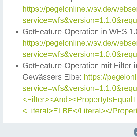
https://pegelonline.wsv.de/webser
service=wfs&version=1.1.0&req
GetFeature-Operation in WFS 1.
https://pegelonline.wsv.de/webser
service=wfs&version=1.0.0&req
GetFeature-Operation mit Filter 
Gewässers Elbe:
https://pegelon
service=wfs&version=1.1.0&req
<Filter><And><PropertyIsEqua
<Literal>ELBE</Literal></Proper