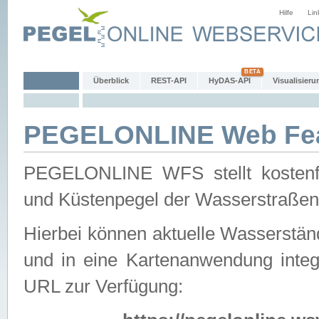
Hilfe
Lin
Überblick
REST-API
HyDAS-API
Visualisieru
PEGELONLINE Web Feat
PEGELONLINE WFS stellt kostenfr
und Küstenpegel der Wasserstraßen
Hierbei können aktuelle Wasserstän
und in eine Kartenanwendung integ
URL zur Verfügung: