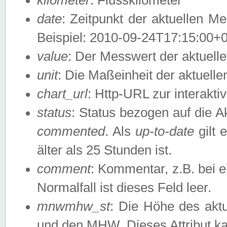
date
: Zeitpunkt der aktuellen M
Beispiel: 2010-09-24T17:15:00+
value
: Der Messwert der aktuel
unit
: Die Maßeinheit der aktuell
chart_url
: Http-URL zur interakti
status
: Status bezogen auf die A
commented
. Als
up-to-date
gilt 
älter als 25 Stunden ist.
comment
: Kommentar, z.B. bei 
Normalfall ist dieses Feld leer.
mnwmhw_st
: Die Höhe des ak
und den MHW. Dieses Attribut k