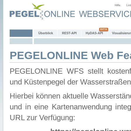
Hilfe
Lin
Überblick
REST-API
HyDAS-API
Visualisieru
PEGELONLINE Web Feat
PEGELONLINE WFS stellt kostenfr
und Küstenpegel der Wasserstraßen
Hierbei können aktuelle Wasserstän
und in eine Kartenanwendung integ
URL zur Verfügung: