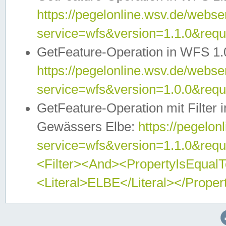
https://pegelonline.wsv.de/webser
service=wfs&version=1.1.0&req
GetFeature-Operation in WFS 1.
https://pegelonline.wsv.de/webser
service=wfs&version=1.0.0&req
GetFeature-Operation mit Filter 
Gewässers Elbe:
https://pegelon
service=wfs&version=1.1.0&req
<Filter><And><PropertyIsEqua
<Literal>ELBE</Literal></Proper