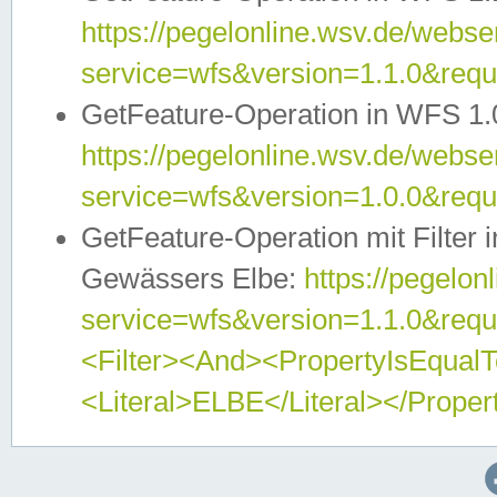
https://pegelonline.wsv.de/webser
service=wfs&version=1.1.0&req
GetFeature-Operation in WFS 1.
https://pegelonline.wsv.de/webser
service=wfs&version=1.0.0&req
GetFeature-Operation mit Filter 
Gewässers Elbe:
https://pegelon
service=wfs&version=1.1.0&req
<Filter><And><PropertyIsEqua
<Literal>ELBE</Literal></Proper