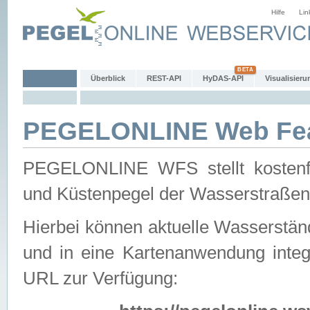
Hilfe
Lin
Überblick
REST-API
HyDAS-API
Visualisieru
PEGELONLINE Web Feat
PEGELONLINE WFS stellt kostenfr
und Küstenpegel der Wasserstraßen
Hierbei können aktuelle Wasserstän
und in eine Kartenanwendung integ
URL zur Verfügung: