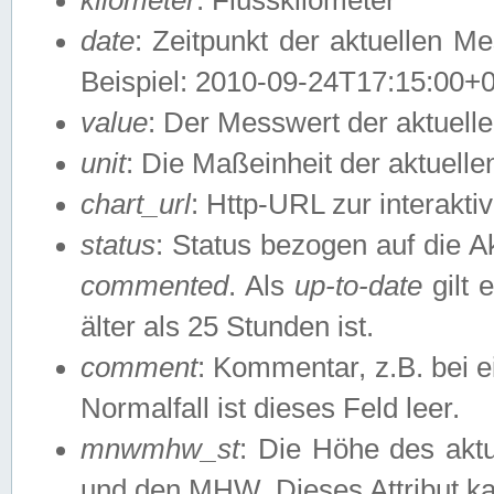
date
: Zeitpunkt der aktuellen M
Beispiel: 2010-09-24T17:15:00+
value
: Der Messwert der aktuel
unit
: Die Maßeinheit der aktuell
chart_url
: Http-URL zur interakti
status
: Status bezogen auf die A
commented
. Als
up-to-date
gilt 
älter als 25 Stunden ist.
comment
: Kommentar, z.B. bei 
Normalfall ist dieses Feld leer.
mnwmhw_st
: Die Höhe des ak
und den MHW. Dieses Attribut k