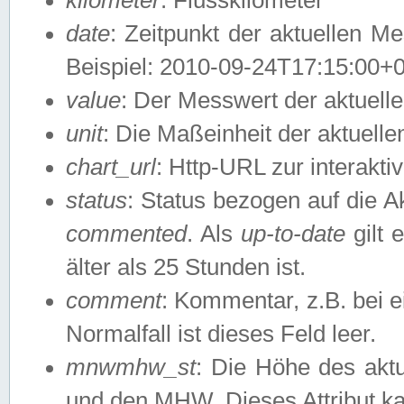
date
: Zeitpunkt der aktuellen M
Beispiel: 2010-09-24T17:15:00+
value
: Der Messwert der aktuel
unit
: Die Maßeinheit der aktuell
chart_url
: Http-URL zur interakti
status
: Status bezogen auf die A
commented
. Als
up-to-date
gilt 
älter als 25 Stunden ist.
comment
: Kommentar, z.B. bei 
Normalfall ist dieses Feld leer.
mnwmhw_st
: Die Höhe des ak
und den MHW. Dieses Attribut k