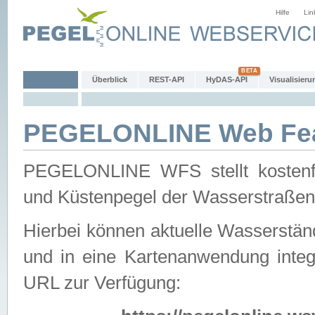
Hilfe
Lin
Überblick
REST-API
HyDAS-API
Visualisieru
PEGELONLINE Web Feat
PEGELONLINE WFS stellt kostenfr
und Küstenpegel der Wasserstraßen
Hierbei können aktuelle Wasserstän
und in eine Kartenanwendung integ
URL zur Verfügung: