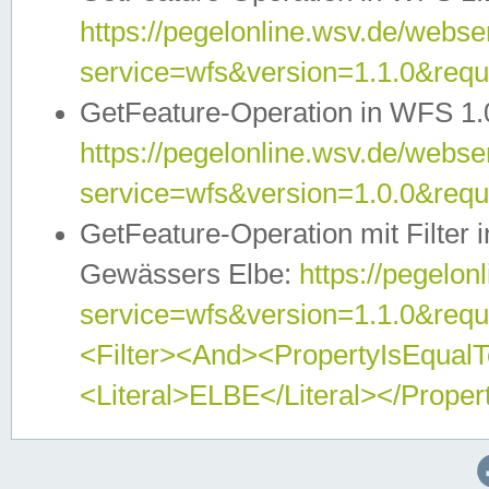
https://pegelonline.wsv.de/webser
service=wfs&version=1.1.0&req
GetFeature-Operation in WFS 1.
https://pegelonline.wsv.de/webser
service=wfs&version=1.0.0&req
GetFeature-Operation mit Filter 
Gewässers Elbe:
https://pegelon
service=wfs&version=1.1.0&req
<Filter><And><PropertyIsEqua
<Literal>ELBE</Literal></Proper