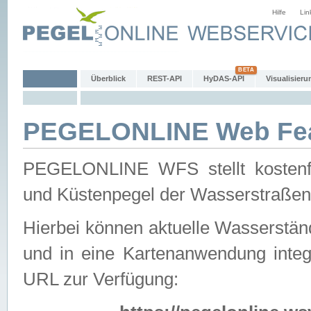
Hilfe
Lin
Überblick
REST-API
HyDAS-API
Visualisieru
PEGELONLINE Web Feat
PEGELONLINE WFS stellt kostenfr
und Küstenpegel der Wasserstraßen
Hierbei können aktuelle Wasserstän
und in eine Kartenanwendung integ
URL zur Verfügung: