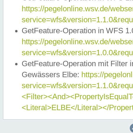
https://pegelonline.wsv.de/webser
service=wfs&version=1.1.0&req
GetFeature-Operation in WFS 1.
https://pegelonline.wsv.de/webser
service=wfs&version=1.0.0&req
GetFeature-Operation mit Filter 
Gewässers Elbe:
https://pegelon
service=wfs&version=1.1.0&req
<Filter><And><PropertyIsEqua
<Literal>ELBE</Literal></Proper