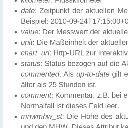
date
: Zeitpunkt der aktuellen M
Beispiel: 2010-09-24T17:15:00+
value
: Der Messwert der aktuel
unit
: Die Maßeinheit der aktuell
chart_url
: Http-URL zur interakti
status
: Status bezogen auf die A
commented
. Als
up-to-date
gilt 
älter als 25 Stunden ist.
comment
: Kommentar, z.B. bei 
Normalfall ist dieses Feld leer.
mnwmhw_st
: Die Höhe des ak
und den MHW. Dieses Attribut k