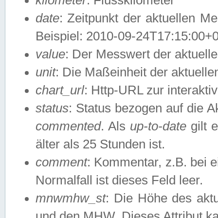
date
: Zeitpunkt der aktuellen M
Beispiel: 2010-09-24T17:15:00+
value
: Der Messwert der aktuel
unit
: Die Maßeinheit der aktuell
chart_url
: Http-URL zur interakti
status
: Status bezogen auf die A
commented
. Als
up-to-date
gilt 
älter als 25 Stunden ist.
comment
: Kommentar, z.B. bei 
Normalfall ist dieses Feld leer.
mnwmhw_st
: Die Höhe des ak
und den MHW. Dieses Attribut k