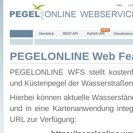
Hilfe
Lin
Überblick
REST-API
HyDAS-API
Visualisieru
PEGELONLINE Web Feat
PEGELONLINE WFS stellt kostenfr
und Küstenpegel der Wasserstraßen
Hierbei können aktuelle Wasserstän
und in eine Kartenanwendung integ
URL zur Verfügung: