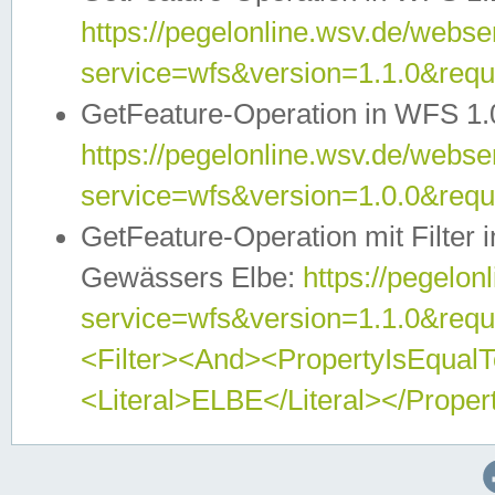
https://pegelonline.wsv.de/webser
service=wfs&version=1.1.0&req
GetFeature-Operation in WFS 1.
https://pegelonline.wsv.de/webser
service=wfs&version=1.0.0&req
GetFeature-Operation mit Filter 
Gewässers Elbe:
https://pegelon
service=wfs&version=1.1.0&req
<Filter><And><PropertyIsEqua
<Literal>ELBE</Literal></Proper