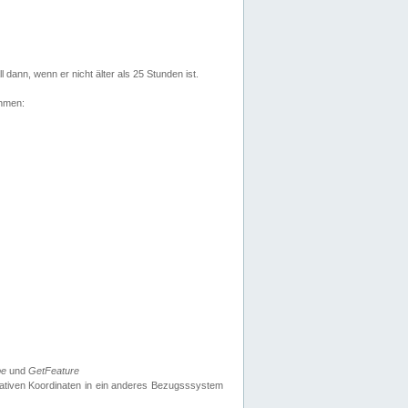
l dann, wenn er nicht älter als 25 Stunden ist.
ehmen:
pe
und
GetFeature
nativen Koordinaten in ein anderes Bezugsssystem