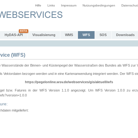
Hilfe
Links
Impressum
Nutzungsbedingungen
Datenschut
HyDAS-API
Visualisierung
WMS
WFS
SOS
Downloads
vice (WFS)
e Wasserstände der Binnen- und Küstenpegel der Wasserstraßen des Bundes als WFS zur 
ls Vektordaten bezogen werden und in eine Kartenanwendung integriert werden. Der WFS ste
https://pegelonline.wsv.de/webservices/gis/aktuell/wfs
gel bzw. Fatures in der WFS Version 1.1.0 angezeigt. Um WFS Version 1.0.0 zu erz
/wfs?version=1.0.0
ure:
daten mitgeliefert: