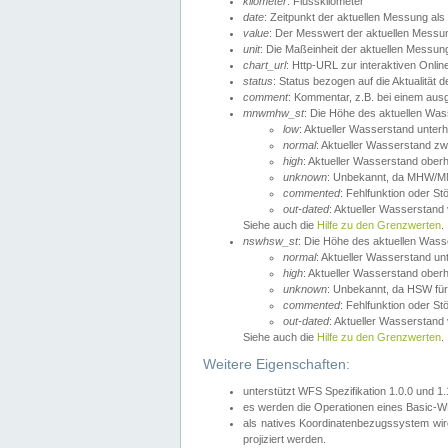
kilometer
: Flusskilometer
date
: Zeitpunkt der aktuellen Messung als
value
: Der Messwert der aktuellen Messu
unit
: Die Maßeinheit der aktuellen Messun
chart_url
: Http-URL zur interaktiven Onlin
status
: Status bezogen auf die Aktualität
comment
: Kommentar, z.B. bei einem ausge
mnwmhw_st
: Die Höhe des aktuellen Wa
low
: Aktueller Wasserstand unter
normal
: Aktueller Wasserstand
high
: Aktueller Wasserstand ober
unknown
: Unbekannt, da MHW/MN
commented
: Fehlfunktion oder St
out-dated
: Aktueller Wasserstand v
Siehe auch die
Hilfe zu den Grenzwerten
.
nswhsw_st
: Die Höhe des aktuellen Was
normal
: Aktueller Wasserstand u
high
: Aktueller Wasserstand ober
unknown
: Unbekannt, da HSW für
commented
: Fehlfunktion oder St
out-dated
: Aktueller Wasserstand v
Siehe auch die
Hilfe zu den Grenzwerten
.
Weitere Eigenschaften:
unterstützt WFS Spezifikation 1.0.0 und 1
es werden die Operationen eines Basic-WF
als natives Koordinatenbezugssystem w
projiziert werden.