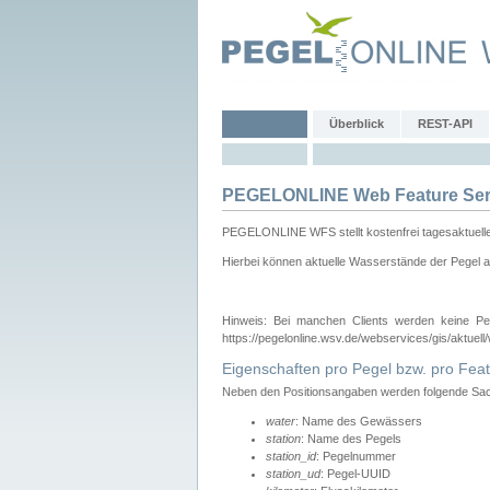
Überblick
REST-API
PEGELONLINE Web Feature Ser
PEGELONLINE WFS stellt kostenfrei tagesaktuell
Hierbei können aktuelle Wasserstände der Pegel a
Hinweis: Bei manchen Clients werden keine Pe
https://pegelonline.wsv.de/webservices/gis/aktuell
Eigenschaften pro Pegel bzw. pro Feat
Neben den Positionsangaben werden folgende Sach
water
: Name des Gewässers
station
: Name des Pegels
station_id
: Pegelnummer
station_ud
: Pegel-UUID