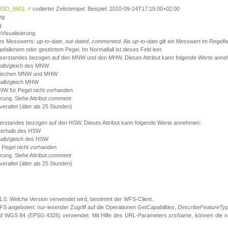
ISO_8601
↗
codierter Zeitstempel. Beispiel: 2010-09-24T17:15:00+02:00
ng
g
eVisualisierung
 des Messwerts:
up-to-date
,
out-dated
,
commented
. Als
up-to-date
gilt ein Messwert im Regelfal
fallenem oder gestörtem Pegel. Im Normalfall ist dieses Feld leer.
sserstandes bezogen auf den MNW und den MHW. Dieses Attribut kann folgende Werte ann
halb/gleich des MNW
 zwischen MNW und MHW
halb/gleich MHW
W für Pegel nicht vorhanden
örung. Siehe Attribut
comment
eraltet (älter als 25 Stunden)
serstandes bezogen auf den HSW. Dieses Attribut kann folgende Werte annehmen:
nterhalb des HSW
halb/gleich des HSW
 Pegel nicht vorhanden
örung. Siehe Attribut
comment
eraltet (älter als 25 Stunden)
.1.0. Welche Version verwendet wird, bestimmt der WFS-Client.
S angeboten: nur-lesender Zugriff auf die Operationen
GetCapabilities
,
DescribeFeatureTy
ird WGS 84 (EPSG:4326) verwendet. Mit Hilfe des URL-Parameters
srsName
, können die 