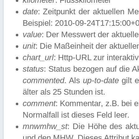
date
: Zeitpunkt der aktuellen M
Beispiel: 2010-09-24T17:15:00+
value
: Der Messwert der aktuel
unit
: Die Maßeinheit der aktuell
chart_url
: Http-URL zur interakti
status
: Status bezogen auf die A
commented
. Als
up-to-date
gilt 
älter als 25 Stunden ist.
comment
: Kommentar, z.B. bei 
Normalfall ist dieses Feld leer.
mnwmhw_st
: Die Höhe des ak
und den MHW. Dieses Attribut k