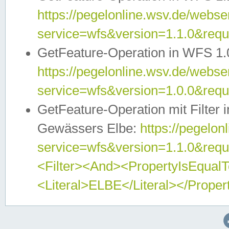
https://pegelonline.wsv.de/webser
service=wfs&version=1.1.0&req
GetFeature-Operation in WFS 1.
https://pegelonline.wsv.de/webser
service=wfs&version=1.0.0&req
GetFeature-Operation mit Filter 
Gewässers Elbe:
https://pegelon
service=wfs&version=1.1.0&req
<Filter><And><PropertyIsEqua
<Literal>ELBE</Literal></Proper