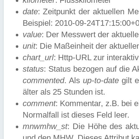
date
: Zeitpunkt der aktuellen M
Beispiel: 2010-09-24T17:15:00+
value
: Der Messwert der aktuel
unit
: Die Maßeinheit der aktuell
chart_url
: Http-URL zur interakti
status
: Status bezogen auf die A
commented
. Als
up-to-date
gilt 
älter als 25 Stunden ist.
comment
: Kommentar, z.B. bei 
Normalfall ist dieses Feld leer.
mnwmhw_st
: Die Höhe des ak
und den MHW. Dieses Attribut k