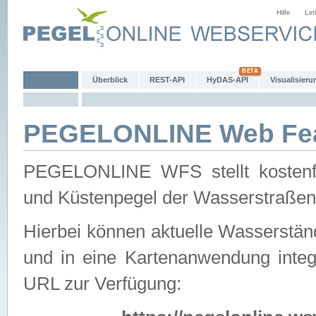
Hilfe
Lin
Überblick
REST-API
HyDAS-API
Visualisieru
PEGELONLINE Web Feat
PEGELONLINE WFS stellt kostenfr
und Küstenpegel der Wasserstraßen
Hierbei können aktuelle Wasserstän
und in eine Kartenanwendung integ
URL zur Verfügung: