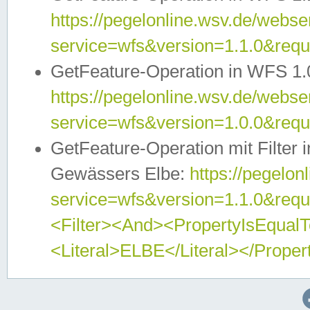
https://pegelonline.wsv.de/webser
service=wfs&version=1.1.0&req
GetFeature-Operation in WFS 1.
https://pegelonline.wsv.de/webser
service=wfs&version=1.0.0&req
GetFeature-Operation mit Filter 
Gewässers Elbe:
https://pegelon
service=wfs&version=1.1.0&req
<Filter><And><PropertyIsEqua
<Literal>ELBE</Literal></Proper