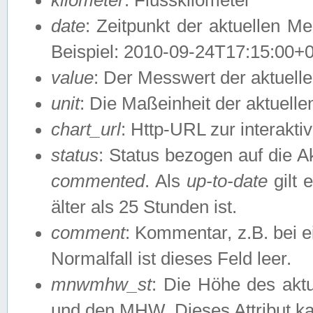
date
: Zeitpunkt der aktuellen M
Beispiel: 2010-09-24T17:15:00+
value
: Der Messwert der aktuel
unit
: Die Maßeinheit der aktuell
chart_url
: Http-URL zur interakti
status
: Status bezogen auf die A
commented
. Als
up-to-date
gilt 
älter als 25 Stunden ist.
comment
: Kommentar, z.B. bei 
Normalfall ist dieses Feld leer.
mnwmhw_st
: Die Höhe des ak
und den MHW. Dieses Attribut k