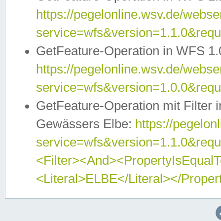
https://pegelonline.wsv.de/webser
service=wfs&version=1.1.0&req
GetFeature-Operation in WFS 1.
https://pegelonline.wsv.de/webser
service=wfs&version=1.0.0&req
GetFeature-Operation mit Filter 
Gewässers Elbe:
https://pegelon
service=wfs&version=1.1.0&req
<Filter><And><PropertyIsEqua
<Literal>ELBE</Literal></Proper