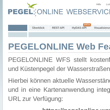
Hilfe
Lin
Überblick
REST-API
HyDAS-API
Visualisieru
PEGELONLINE Web Feat
PEGELONLINE WFS stellt kostenfr
und Küstenpegel der Wasserstraßen
Hierbei können aktuelle Wasserstän
und in eine Kartenanwendung integ
URL zur Verfügung: