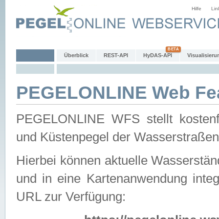
Hilfe
Lin
Überblick
REST-API
HyDAS-API
Visualisieru
PEGELONLINE Web Feat
PEGELONLINE WFS stellt kostenfr
und Küstenpegel der Wasserstraßen
Hierbei können aktuelle Wasserstän
und in eine Kartenanwendung integ
URL zur Verfügung: