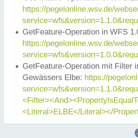
https://pegelonline.wsv.de/webser
service=wfs&version=1.1.0&req
GetFeature-Operation in WFS 1.
https://pegelonline.wsv.de/webser
service=wfs&version=1.0.0&req
GetFeature-Operation mit Filter 
Gewässers Elbe:
https://pegelon
service=wfs&version=1.1.0&req
<Filter><And><PropertyIsEqua
<Literal>ELBE</Literal></Proper