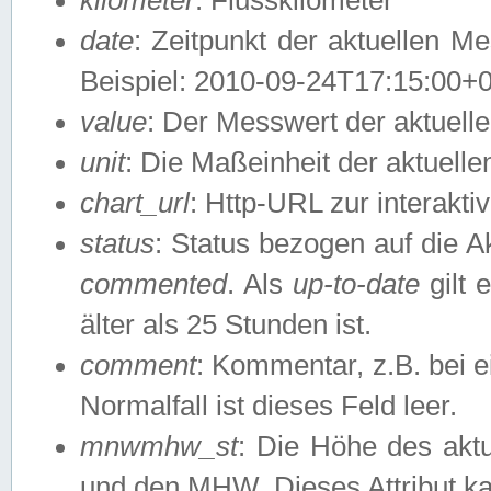
date
: Zeitpunkt der aktuellen M
Beispiel: 2010-09-24T17:15:00+
value
: Der Messwert der aktuel
unit
: Die Maßeinheit der aktuell
chart_url
: Http-URL zur interakti
status
: Status bezogen auf die A
commented
. Als
up-to-date
gilt 
älter als 25 Stunden ist.
comment
: Kommentar, z.B. bei 
Normalfall ist dieses Feld leer.
mnwmhw_st
: Die Höhe des ak
und den MHW. Dieses Attribut k