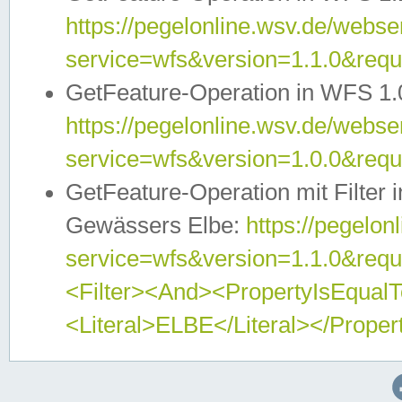
https://pegelonline.wsv.de/webser
service=wfs&version=1.1.0&req
GetFeature-Operation in WFS 1.
https://pegelonline.wsv.de/webser
service=wfs&version=1.0.0&req
GetFeature-Operation mit Filter 
Gewässers Elbe:
https://pegelon
service=wfs&version=1.1.0&req
<Filter><And><PropertyIsEqua
<Literal>ELBE</Literal></Proper