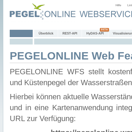
Hilfe
Lin
Überblick
REST-API
HyDAS-API
Visualisieru
PEGELONLINE Web Feat
PEGELONLINE WFS stellt kostenfr
und Küstenpegel der Wasserstraßen
Hierbei können aktuelle Wasserstän
und in eine Kartenanwendung integ
URL zur Verfügung: