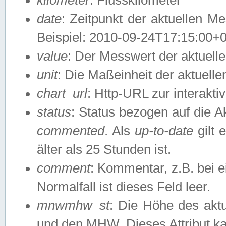
date
: Zeitpunkt der aktuellen M
Beispiel: 2010-09-24T17:15:00+
value
: Der Messwert der aktuel
unit
: Die Maßeinheit der aktuell
chart_url
: Http-URL zur interakti
status
: Status bezogen auf die A
commented
. Als
up-to-date
gilt 
älter als 25 Stunden ist.
comment
: Kommentar, z.B. bei 
Normalfall ist dieses Feld leer.
mnwmhw_st
: Die Höhe des ak
und den MHW. Dieses Attribut k