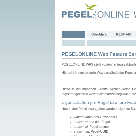
Überblick
REST-API
PEGELONLINE Web Feature Ser
PEGELONLINE WFS stellt kostenfrei tagesaktuell
Hierbei können aktuelle Wasserstände der Pegel a
Hinweis: Bei manchen Clients werden keine Pe
https://pegelonline.wsv.de/webservices/gis/aktuell
Eigenschaften pro Pegel bzw. pro Feat
Neben den Positionsangaben werden folgende Sach
water
: Name des Gewässers
station
: Name des Pegels
station_id
: Pegelnummer
station_ud
: Pegel-UUID