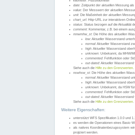
kilometer
: Flusskilometer
date
: Zeitpunkt der aktuellen Messung als
value
: Der Messwert der aktuellen Messu
unit
: Die Maßeinheit der aktuellen Messun
chart_url
: Http-URL zur interaktiven Onlin
status
: Status bezogen auf die Aktualität
comment
: Kommentar, z.B. bei einem ausge
mnwmhw_st
: Die Höhe des aktuellen Wa
low
: Aktueller Wasserstand unter
normal
: Aktueller Wasserstand
high
: Aktueller Wasserstand ober
unknown
: Unbekannt, da MHW/MN
commented
: Fehlfunktion oder St
out-dated
: Aktueller Wasserstand v
Siehe auch die
Hilfe zu den Grenzwerten
.
nswhsw_st
: Die Höhe des aktuellen Was
normal
: Aktueller Wasserstand u
high
: Aktueller Wasserstand ober
unknown
: Unbekannt, da HSW für
commented
: Fehlfunktion oder St
out-dated
: Aktueller Wasserstand v
Siehe auch die
Hilfe zu den Grenzwerten
.
Weitere Eigenschaften:
unterstützt WFS Spezifikation 1.0.0 und 1
es werden die Operationen eines Basic-WF
als natives Koordinatenbezugssystem w
projiziert werden.