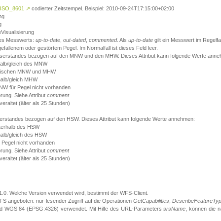
ISO_8601
↗
codierter Zeitstempel. Beispiel: 2010-09-24T17:15:00+02:00
ng
g
eVisualisierung
 des Messwerts:
up-to-date
,
out-dated
,
commented
. Als
up-to-date
gilt ein Messwert im Regelfal
fallenem oder gestörtem Pegel. Im Normalfall ist dieses Feld leer.
sserstandes bezogen auf den MNW und den MHW. Dieses Attribut kann folgende Werte ann
halb/gleich des MNW
 zwischen MNW und MHW
halb/gleich MHW
W für Pegel nicht vorhanden
örung. Siehe Attribut
comment
eraltet (älter als 25 Stunden)
serstandes bezogen auf den HSW. Dieses Attribut kann folgende Werte annehmen:
nterhalb des HSW
halb/gleich des HSW
 Pegel nicht vorhanden
örung. Siehe Attribut
comment
eraltet (älter als 25 Stunden)
.1.0. Welche Version verwendet wird, bestimmt der WFS-Client.
S angeboten: nur-lesender Zugriff auf die Operationen
GetCapabilities
,
DescribeFeatureTy
ird WGS 84 (EPSG:4326) verwendet. Mit Hilfe des URL-Parameters
srsName
, können die 