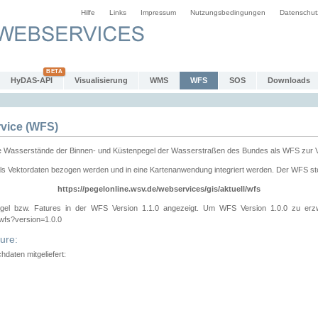
Hilfe
Links
Impressum
Nutzungsbedingungen
Datenschut
HyDAS-API
Visualisierung
WMS
WFS
SOS
Downloads
vice (WFS)
e Wasserstände der Binnen- und Küstenpegel der Wasserstraßen des Bundes als WFS zur 
ls Vektordaten bezogen werden und in eine Kartenanwendung integriert werden. Der WFS ste
https://pegelonline.wsv.de/webservices/gis/aktuell/wfs
gel bzw. Fatures in der WFS Version 1.1.0 angezeigt. Um WFS Version 1.0.0 zu erz
/wfs?version=1.0.0
ure:
daten mitgeliefert: