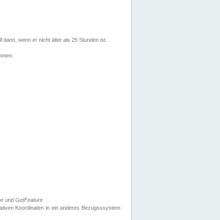
l dann, wenn er nicht älter als 25 Stunden ist.
ehmen:
pe
und
GetFeature
nativen Koordinaten in ein anderes Bezugsssystem