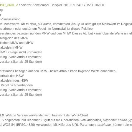
ISO_8601
↗
codierter Zeitstempel. Beispiel: 2010-09-24T17:15:00+02:00
ng
g
eVisualisierung
 des Messwerts:
up-to-date
,
out-dated
,
commented
. Als
up-to-date
gilt ein Messwert im Regelfal
fallenem oder gestörtem Pegel. Im Normalfall ist dieses Feld leer.
sserstandes bezogen auf den MNW und den MHW. Dieses Attribut kann folgende Werte ann
halb/gleich des MNW
 zwischen MNW und MHW
halb/gleich MHW
W für Pegel nicht vorhanden
örung. Siehe Attribut
comment
eraltet (älter als 25 Stunden)
serstandes bezogen auf den HSW. Dieses Attribut kann folgende Werte annehmen:
nterhalb des HSW
halb/gleich des HSW
 Pegel nicht vorhanden
örung. Siehe Attribut
comment
eraltet (älter als 25 Stunden)
.1.0. Welche Version verwendet wird, bestimmt der WFS-Client.
S angeboten: nur-lesender Zugriff auf die Operationen
GetCapabilities
,
DescribeFeatureTy
ird WGS 84 (EPSG:4326) verwendet. Mit Hilfe des URL-Parameters
srsName
, können die 