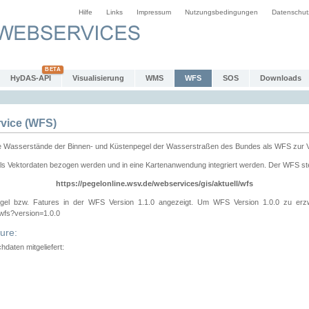
Hilfe
Links
Impressum
Nutzungsbedingungen
Datenschut
HyDAS-API
Visualisierung
WMS
WFS
SOS
Downloads
vice (WFS)
e Wasserstände der Binnen- und Küstenpegel der Wasserstraßen des Bundes als WFS zur 
ls Vektordaten bezogen werden und in eine Kartenanwendung integriert werden. Der WFS ste
https://pegelonline.wsv.de/webservices/gis/aktuell/wfs
gel bzw. Fatures in der WFS Version 1.1.0 angezeigt. Um WFS Version 1.0.0 zu erz
/wfs?version=1.0.0
ure:
daten mitgeliefert: