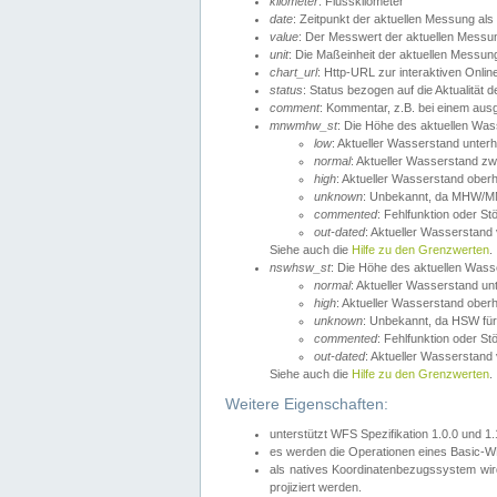
kilometer
: Flusskilometer
date
: Zeitpunkt der aktuellen Messung als
value
: Der Messwert der aktuellen Messu
unit
: Die Maßeinheit der aktuellen Messun
chart_url
: Http-URL zur interaktiven Onlin
status
: Status bezogen auf die Aktualität
comment
: Kommentar, z.B. bei einem ausge
mnwmhw_st
: Die Höhe des aktuellen Wa
low
: Aktueller Wasserstand unter
normal
: Aktueller Wasserstand
high
: Aktueller Wasserstand ober
unknown
: Unbekannt, da MHW/MN
commented
: Fehlfunktion oder St
out-dated
: Aktueller Wasserstand v
Siehe auch die
Hilfe zu den Grenzwerten
.
nswhsw_st
: Die Höhe des aktuellen Was
normal
: Aktueller Wasserstand u
high
: Aktueller Wasserstand ober
unknown
: Unbekannt, da HSW für
commented
: Fehlfunktion oder St
out-dated
: Aktueller Wasserstand v
Siehe auch die
Hilfe zu den Grenzwerten
.
Weitere Eigenschaften:
unterstützt WFS Spezifikation 1.0.0 und 1
es werden die Operationen eines Basic-WF
als natives Koordinatenbezugssystem w
projiziert werden.