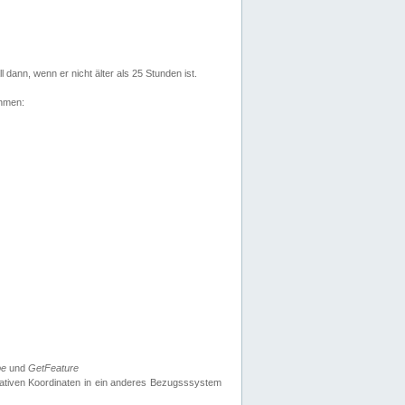
l dann, wenn er nicht älter als 25 Stunden ist.
ehmen:
pe
und
GetFeature
nativen Koordinaten in ein anderes Bezugsssystem