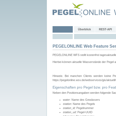
Überblick
REST-API
PEGELONLINE Web Feature Ser
PEGELONLINE WFS stellt kostenfrei tagesaktuell
Hierbei können aktuelle Wasserstände der Pegel a
Hinweis: Bei manchen Clients werden keine Pe
https://pegelonline.wsv.de/webservices/gis/aktuell
Eigenschaften pro Pegel bzw. pro Feat
Neben den Positionsangaben werden folgende Sach
water
: Name des Gewässers
station
: Name des Pegels
station_id
: Pegelnummer
station_ud
: Pegel-UUID