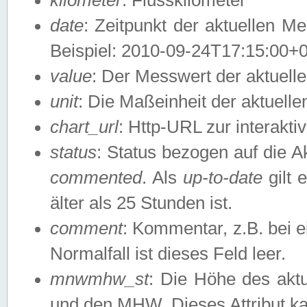
date
: Zeitpunkt der aktuellen M
Beispiel: 2010-09-24T17:15:00+
value
: Der Messwert der aktuel
unit
: Die Maßeinheit der aktuell
chart_url
: Http-URL zur interakti
status
: Status bezogen auf die A
commented
. Als
up-to-date
gilt 
älter als 25 Stunden ist.
comment
: Kommentar, z.B. bei 
Normalfall ist dieses Feld leer.
mnwmhw_st
: Die Höhe des ak
und den MHW. Dieses Attribut k