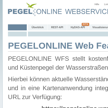
Hilfe
Lin
Überblick
REST-API
HyDAS-API
Visualisieru
PEGELONLINE Web Feat
PEGELONLINE WFS stellt kostenfr
und Küstenpegel der Wasserstraßen
Hierbei können aktuelle Wasserstän
und in eine Kartenanwendung integ
URL zur Verfügung: