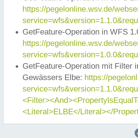
https://pegelonline.wsv.de/webser
service=wfs&version=1.1.0&req
GetFeature-Operation in WFS 1.
https://pegelonline.wsv.de/webser
service=wfs&version=1.0.0&req
GetFeature-Operation mit Filter 
Gewässers Elbe:
https://pegelon
service=wfs&version=1.1.0&req
<Filter><And><PropertyIsEqua
<Literal>ELBE</Literal></Proper