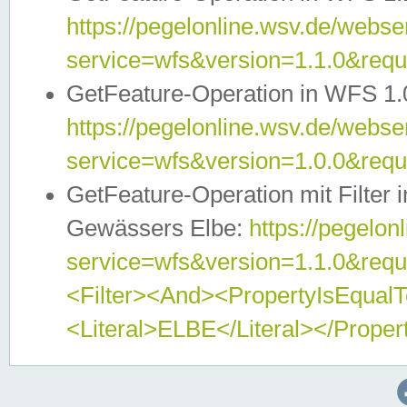
https://pegelonline.wsv.de/webser
service=wfs&version=1.1.0&req
GetFeature-Operation in WFS 1.
https://pegelonline.wsv.de/webser
service=wfs&version=1.0.0&req
GetFeature-Operation mit Filter 
Gewässers Elbe:
https://pegelon
service=wfs&version=1.1.0&req
<Filter><And><PropertyIsEqua
<Literal>ELBE</Literal></Proper