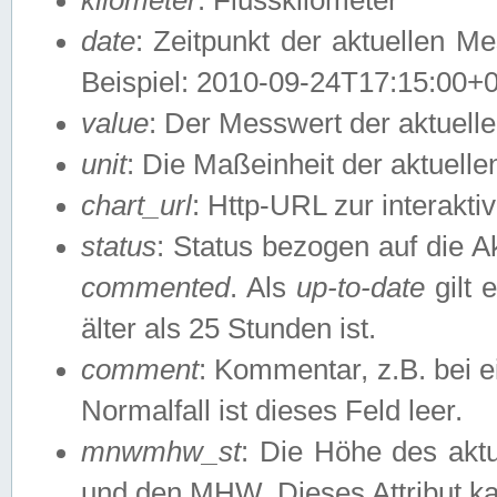
date
: Zeitpunkt der aktuellen M
Beispiel: 2010-09-24T17:15:00+
value
: Der Messwert der aktuel
unit
: Die Maßeinheit der aktuell
chart_url
: Http-URL zur interakti
status
: Status bezogen auf die A
commented
. Als
up-to-date
gilt 
älter als 25 Stunden ist.
comment
: Kommentar, z.B. bei 
Normalfall ist dieses Feld leer.
mnwmhw_st
: Die Höhe des ak
und den MHW. Dieses Attribut k