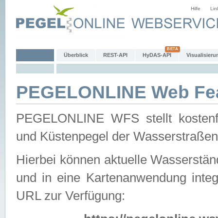
Hilfe
Lin
Überblick
REST-API
HyDAS-API
Visualisieru
PEGELONLINE Web Feat
PEGELONLINE WFS stellt kostenfr
und Küstenpegel der Wasserstraßen
Hierbei können aktuelle Wasserstän
und in eine Kartenanwendung integ
URL zur Verfügung: