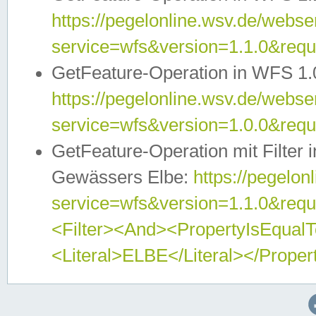
https://pegelonline.wsv.de/webser
service=wfs&version=1.1.0&req
GetFeature-Operation in WFS 1.
https://pegelonline.wsv.de/webser
service=wfs&version=1.0.0&req
GetFeature-Operation mit Filter 
Gewässers Elbe:
https://pegelon
service=wfs&version=1.1.0&req
<Filter><And><PropertyIsEqua
<Literal>ELBE</Literal></Proper