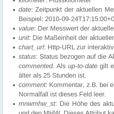
date
: Zeitpunkt der aktuellen M
Beispiel: 2010-09-24T17:15:00+
value
: Der Messwert der aktuel
unit
: Die Maßeinheit der aktuell
chart_url
: Http-URL zur interakti
status
: Status bezogen auf die A
commented
. Als
up-to-date
gilt 
älter als 25 Stunden ist.
comment
: Kommentar, z.B. bei 
Normalfall ist dieses Feld leer.
mnwmhw_st
: Die Höhe des ak
und den MHW. Dieses Attribut k