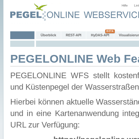
Hilfe
Lin
Überblick
REST-API
HyDAS-API
Visualisieru
PEGELONLINE Web Feat
PEGELONLINE WFS stellt kostenfr
und Küstenpegel der Wasserstraßen
Hierbei können aktuelle Wasserstän
und in eine Kartenanwendung integ
URL zur Verfügung: