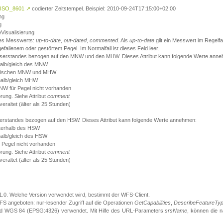
ISO_8601
↗
codierter Zeitstempel. Beispiel: 2010-09-24T17:15:00+02:00
ng
g
eVisualisierung
 des Messwerts:
up-to-date
,
out-dated
,
commented
. Als
up-to-date
gilt ein Messwert im Regelfal
fallenem oder gestörtem Pegel. Im Normalfall ist dieses Feld leer.
sserstandes bezogen auf den MNW und den MHW. Dieses Attribut kann folgende Werte ann
halb/gleich des MNW
 zwischen MNW und MHW
halb/gleich MHW
W für Pegel nicht vorhanden
örung. Siehe Attribut
comment
eraltet (älter als 25 Stunden)
serstandes bezogen auf den HSW. Dieses Attribut kann folgende Werte annehmen:
nterhalb des HSW
halb/gleich des HSW
 Pegel nicht vorhanden
örung. Siehe Attribut
comment
eraltet (älter als 25 Stunden)
.1.0. Welche Version verwendet wird, bestimmt der WFS-Client.
S angeboten: nur-lesender Zugriff auf die Operationen
GetCapabilities
,
DescribeFeatureTy
ird WGS 84 (EPSG:4326) verwendet. Mit Hilfe des URL-Parameters
srsName
, können die 