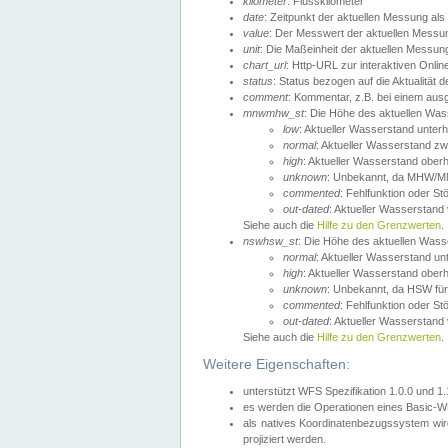
kilometer
: Flusskilometer
date
: Zeitpunkt der aktuellen Messung als
value
: Der Messwert der aktuellen Messu
unit
: Die Maßeinheit der aktuellen Messun
chart_url
: Http-URL zur interaktiven Onlin
status
: Status bezogen auf die Aktualität
comment
: Kommentar, z.B. bei einem ausge
mnwmhw_st
: Die Höhe des aktuellen Wa
low
: Aktueller Wasserstand unter
normal
: Aktueller Wasserstand
high
: Aktueller Wasserstand ober
unknown
: Unbekannt, da MHW/MN
commented
: Fehlfunktion oder St
out-dated
: Aktueller Wasserstand v
Siehe auch die
Hilfe zu den Grenzwerten
.
nswhsw_st
: Die Höhe des aktuellen Was
normal
: Aktueller Wasserstand u
high
: Aktueller Wasserstand ober
unknown
: Unbekannt, da HSW für
commented
: Fehlfunktion oder St
out-dated
: Aktueller Wasserstand v
Siehe auch die
Hilfe zu den Grenzwerten
.
Weitere Eigenschaften:
unterstützt WFS Spezifikation 1.0.0 und 1
es werden die Operationen eines Basic-WF
als natives Koordinatenbezugssystem w
projiziert werden.