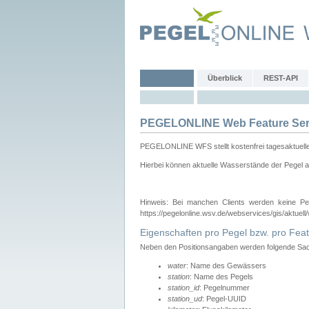
Überblick
REST-API
PEGELONLINE Web Feature Ser
PEGELONLINE WFS stellt kostenfrei tagesaktuell
Hierbei können aktuelle Wasserstände der Pegel a
Hinweis: Bei manchen Clients werden keine Pe
https://pegelonline.wsv.de/webservices/gis/aktuell
Eigenschaften pro Pegel bzw. pro Feat
Neben den Positionsangaben werden folgende Sach
water
: Name des Gewässers
station
: Name des Pegels
station_id
: Pegelnummer
station_ud
: Pegel-UUID