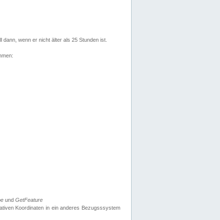
l dann, wenn er nicht älter als 25 Stunden ist.
ehmen:
pe
und
GetFeature
nativen Koordinaten in ein anderes Bezugsssystem