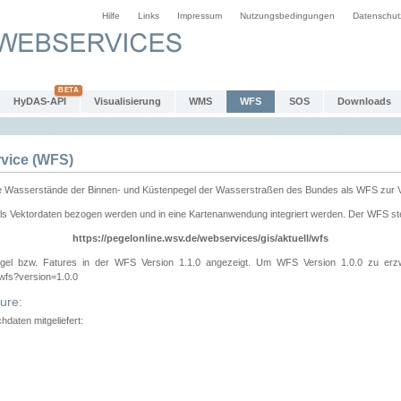
Hilfe
Links
Impressum
Nutzungsbedingungen
Datenschut
HyDAS-API
Visualisierung
WMS
WFS
SOS
Downloads
vice (WFS)
e Wasserstände der Binnen- und Küstenpegel der Wasserstraßen des Bundes als WFS zur 
ls Vektordaten bezogen werden und in eine Kartenanwendung integriert werden. Der WFS ste
https://pegelonline.wsv.de/webservices/gis/aktuell/wfs
gel bzw. Fatures in der WFS Version 1.1.0 angezeigt. Um WFS Version 1.0.0 zu erz
/wfs?version=1.0.0
ure:
daten mitgeliefert: