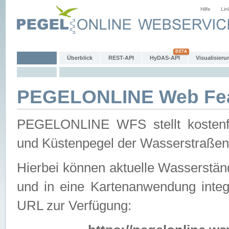
Hilfe
Lin
Überblick
REST-API
HyDAS-API
Visualisieru
PEGELONLINE Web Feat
PEGELONLINE WFS stellt kostenfr
und Küstenpegel der Wasserstraßen
Hierbei können aktuelle Wasserstän
und in eine Kartenanwendung integ
URL zur Verfügung: