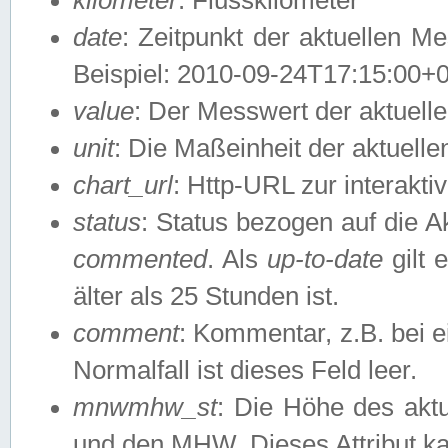
date
: Zeitpunkt der aktuellen M
Beispiel: 2010-09-24T17:15:00+
value
: Der Messwert der aktuel
unit
: Die Maßeinheit der aktuell
chart_url
: Http-URL zur interakti
status
: Status bezogen auf die A
commented
. Als
up-to-date
gilt 
älter als 25 Stunden ist.
comment
: Kommentar, z.B. bei 
Normalfall ist dieses Feld leer.
mnwmhw_st
: Die Höhe des ak
und den MHW. Dieses Attribut k