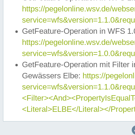
https://pegelonline.wsv.de/webser
service=wfs&version=1.1.0&req
GetFeature-Operation in WFS 1.
https://pegelonline.wsv.de/webser
service=wfs&version=1.0.0&req
GetFeature-Operation mit Filter 
Gewässers Elbe:
https://pegelon
service=wfs&version=1.1.0&req
<Filter><And><PropertyIsEqua
<Literal>ELBE</Literal></Proper