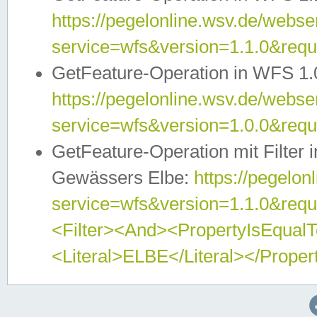
https://pegelonline.wsv.de/webser
service=wfs&version=1.1.0&req
GetFeature-Operation in WFS 1.
https://pegelonline.wsv.de/webser
service=wfs&version=1.0.0&req
GetFeature-Operation mit Filter 
Gewässers Elbe:
https://pegelon
service=wfs&version=1.1.0&req
<Filter><And><PropertyIsEqua
<Literal>ELBE</Literal></Proper