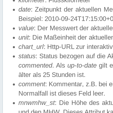
date
: Zeitpunkt der aktuellen M
Beispiel: 2010-09-24T17:15:00+
value
: Der Messwert der aktuel
unit
: Die Maßeinheit der aktuell
chart_url
: Http-URL zur interakti
status
: Status bezogen auf die A
commented
. Als
up-to-date
gilt 
älter als 25 Stunden ist.
comment
: Kommentar, z.B. bei 
Normalfall ist dieses Feld leer.
mnwmhw_st
: Die Höhe des ak
und den MHW. Dieses Attribut k