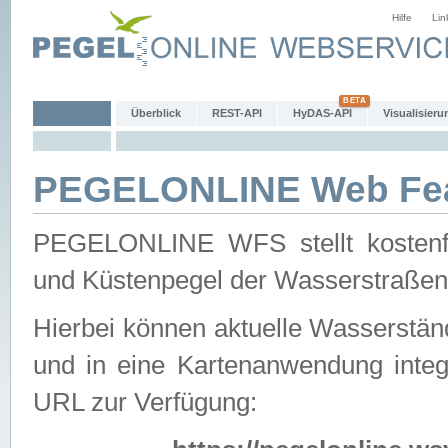
Hilfe
Lin
Überblick
REST-API
HyDAS-API
Visualisieru
PEGELONLINE Web Feat
PEGELONLINE WFS stellt kostenfr
und Küstenpegel der Wasserstraßen
Hierbei können aktuelle Wasserstän
und in eine Kartenanwendung integ
URL zur Verfügung: