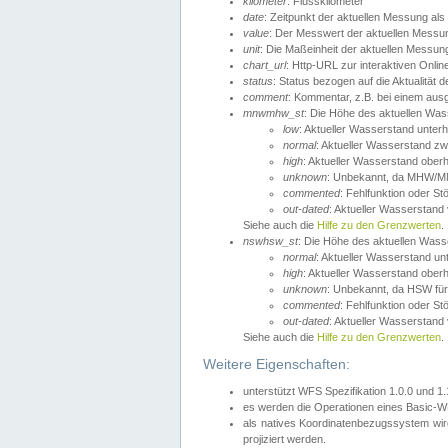
kilometer
: Flusskilometer
date
: Zeitpunkt der aktuellen Messung als
value
: Der Messwert der aktuellen Messu
unit
: Die Maßeinheit der aktuellen Messun
chart_url
: Http-URL zur interaktiven Onlin
status
: Status bezogen auf die Aktualität
comment
: Kommentar, z.B. bei einem ausge
mnwmhw_st
: Die Höhe des aktuellen Wa
low
: Aktueller Wasserstand unter
normal
: Aktueller Wasserstand
high
: Aktueller Wasserstand ober
unknown
: Unbekannt, da MHW/MN
commented
: Fehlfunktion oder St
out-dated
: Aktueller Wasserstand v
Siehe auch die
Hilfe zu den Grenzwerten
.
nswhsw_st
: Die Höhe des aktuellen Was
normal
: Aktueller Wasserstand u
high
: Aktueller Wasserstand ober
unknown
: Unbekannt, da HSW für
commented
: Fehlfunktion oder St
out-dated
: Aktueller Wasserstand v
Siehe auch die
Hilfe zu den Grenzwerten
.
Weitere Eigenschaften:
unterstützt WFS Spezifikation 1.0.0 und 1
es werden die Operationen eines Basic-WF
als natives Koordinatenbezugssystem w
projiziert werden.