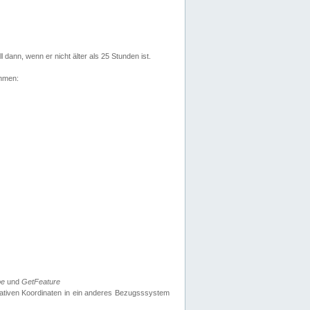
l dann, wenn er nicht älter als 25 Stunden ist.
ehmen:
pe
und
GetFeature
nativen Koordinaten in ein anderes Bezugsssystem