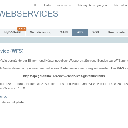
Hilfe
Links
Impressum
Nutzungsbedingungen
Datenschut
HyDAS-API
Visualisierung
WMS
WFS
SOS
Downloads
vice (WFS)
e Wasserstände der Binnen- und Küstenpegel der Wasserstraßen des Bundes als WFS zur 
ls Vektordaten bezogen werden und in eine Kartenanwendung integriert werden. Der WFS ste
https://pegelonline.wsv.de/webservices/gis/aktuell/wfs
gel bzw. Fatures in der WFS Version 1.1.0 angezeigt. Um WFS Version 1.0.0 zu erz
/wfs?version=1.0.0
ure:
daten mitgeliefert: