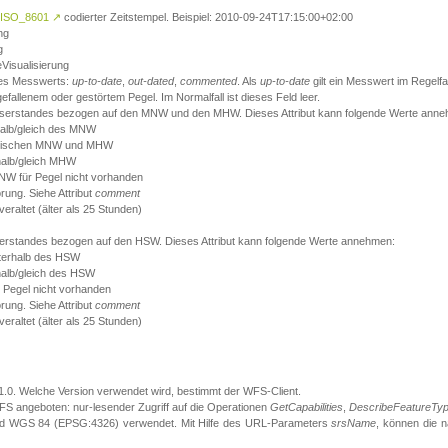
ISO_8601
↗
codierter Zeitstempel. Beispiel: 2010-09-24T17:15:00+02:00
ng
g
eVisualisierung
 des Messwerts:
up-to-date
,
out-dated
,
commented
. Als
up-to-date
gilt ein Messwert im Regelfal
fallenem oder gestörtem Pegel. Im Normalfall ist dieses Feld leer.
sserstandes bezogen auf den MNW und den MHW. Dieses Attribut kann folgende Werte ann
halb/gleich des MNW
 zwischen MNW und MHW
halb/gleich MHW
W für Pegel nicht vorhanden
örung. Siehe Attribut
comment
eraltet (älter als 25 Stunden)
serstandes bezogen auf den HSW. Dieses Attribut kann folgende Werte annehmen:
nterhalb des HSW
halb/gleich des HSW
 Pegel nicht vorhanden
örung. Siehe Attribut
comment
eraltet (älter als 25 Stunden)
.1.0. Welche Version verwendet wird, bestimmt der WFS-Client.
S angeboten: nur-lesender Zugriff auf die Operationen
GetCapabilities
,
DescribeFeatureTy
ird WGS 84 (EPSG:4326) verwendet. Mit Hilfe des URL-Parameters
srsName
, können die 