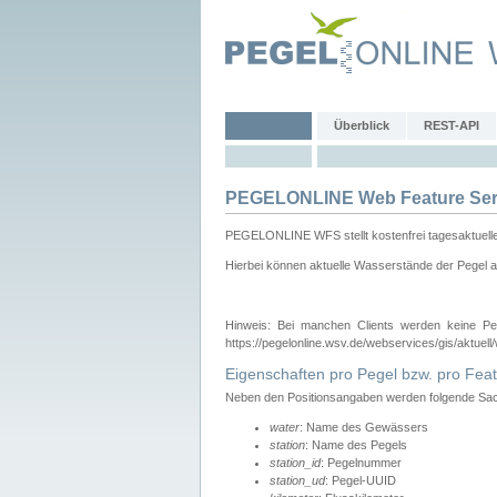
Überblick
REST-API
PEGELONLINE Web Feature Ser
PEGELONLINE WFS stellt kostenfrei tagesaktuell
Hierbei können aktuelle Wasserstände der Pegel a
Hinweis: Bei manchen Clients werden keine Pe
https://pegelonline.wsv.de/webservices/gis/aktuell
Eigenschaften pro Pegel bzw. pro Feat
Neben den Positionsangaben werden folgende Sach
water
: Name des Gewässers
station
: Name des Pegels
station_id
: Pegelnummer
station_ud
: Pegel-UUID