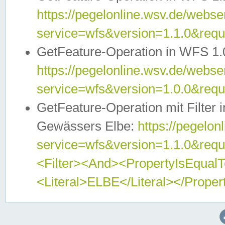
https://pegelonline.wsv.de/webser
service=wfs&version=1.1.0&req
GetFeature-Operation in WFS 1.
https://pegelonline.wsv.de/webser
service=wfs&version=1.0.0&req
GetFeature-Operation mit Filter 
Gewässers Elbe:
https://pegelon
service=wfs&version=1.1.0&req
<Filter><And><PropertyIsEqua
<Literal>ELBE</Literal></Proper