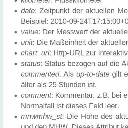
date
: Zeitpunkt der aktuellen M
Beispiel: 2010-09-24T17:15:00+
value
: Der Messwert der aktuel
unit
: Die Maßeinheit der aktuell
chart_url
: Http-URL zur interakti
status
: Status bezogen auf die A
commented
. Als
up-to-date
gilt 
älter als 25 Stunden ist.
comment
: Kommentar, z.B. bei 
Normalfall ist dieses Feld leer.
mnwmhw_st
: Die Höhe des ak
und den MHW. Dieses Attribut k