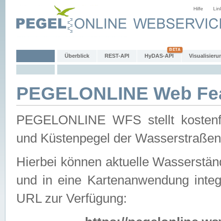
Hilfe
Lin
Überblick
REST-API
HyDAS-API
Visualisieru
PEGELONLINE Web Feat
PEGELONLINE WFS stellt kostenfr
und Küstenpegel der Wasserstraßen
Hierbei können aktuelle Wasserstän
und in eine Kartenanwendung integ
URL zur Verfügung: