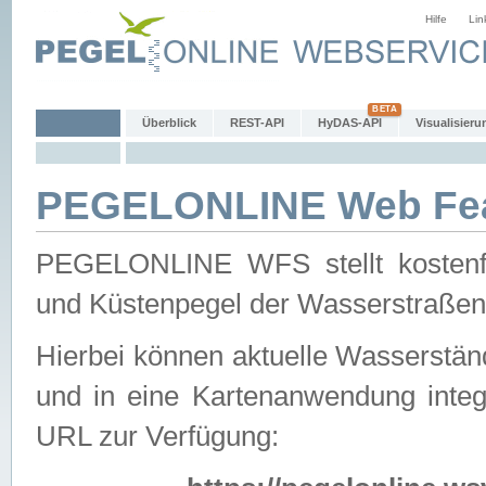
Hilfe
Lin
Überblick
REST-API
HyDAS-API
Visualisieru
PEGELONLINE Web Feat
PEGELONLINE WFS stellt kostenfr
und Küstenpegel der Wasserstraßen
Hierbei können aktuelle Wasserstän
und in eine Kartenanwendung integ
URL zur Verfügung: