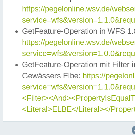
https://pegelonline.wsv.de/webser
service=wfs&version=1.1.0&req
GetFeature-Operation in WFS 1.
https://pegelonline.wsv.de/webser
service=wfs&version=1.0.0&req
GetFeature-Operation mit Filter 
Gewässers Elbe:
https://pegelon
service=wfs&version=1.1.0&req
<Filter><And><PropertyIsEqua
<Literal>ELBE</Literal></Proper