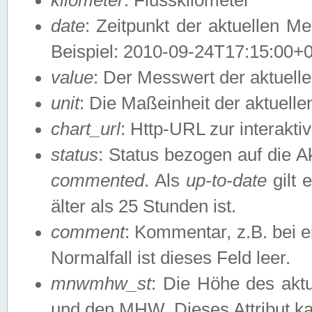
date
: Zeitpunkt der aktuellen M
Beispiel: 2010-09-24T17:15:00+
value
: Der Messwert der aktuel
unit
: Die Maßeinheit der aktuell
chart_url
: Http-URL zur interakti
status
: Status bezogen auf die A
commented
. Als
up-to-date
gilt 
älter als 25 Stunden ist.
comment
: Kommentar, z.B. bei 
Normalfall ist dieses Feld leer.
mnwmhw_st
: Die Höhe des ak
und den MHW. Dieses Attribut k