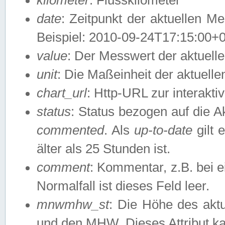
date
: Zeitpunkt der aktuellen M
Beispiel: 2010-09-24T17:15:00+
value
: Der Messwert der aktuel
unit
: Die Maßeinheit der aktuell
chart_url
: Http-URL zur interakti
status
: Status bezogen auf die A
commented
. Als
up-to-date
gilt 
älter als 25 Stunden ist.
comment
: Kommentar, z.B. bei 
Normalfall ist dieses Feld leer.
mnwmhw_st
: Die Höhe des ak
und den MHW. Dieses Attribut k