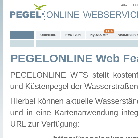
Hilfe
Lin
Überblick
REST-API
HyDAS-API
Visualisieru
PEGELONLINE Web Feat
PEGELONLINE WFS stellt kostenfr
und Küstenpegel der Wasserstraßen
Hierbei können aktuelle Wasserstän
und in eine Kartenanwendung integ
URL zur Verfügung: