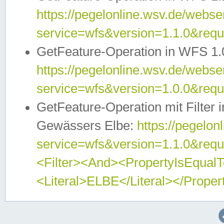
https://pegelonline.wsv.de/webser
service=wfs&version=1.1.0&req
GetFeature-Operation in WFS 1.
https://pegelonline.wsv.de/webser
service=wfs&version=1.0.0&req
GetFeature-Operation mit Filter 
Gewässers Elbe:
https://pegelon
service=wfs&version=1.1.0&req
<Filter><And><PropertyIsEqua
<Literal>ELBE</Literal></Proper