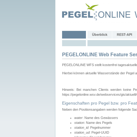
Überblick
REST-API
PEGELONLINE Web Feature Ser
PEGELONLINE WFS stellt kostenfrei tagesaktuell
Hierbei können aktuelle Wasserstände der Pegel a
Hinweis: Bei manchen Clients werden keine Pe
https://pegelonline.wsv.de/webservices/gis/aktuell
Eigenschaften pro Pegel bzw. pro Feat
Neben den Positionsangaben werden folgende Sach
water
: Name des Gewässers
station
: Name des Pegels
station_id
: Pegelnummer
station_ud
: Pegel-UUID