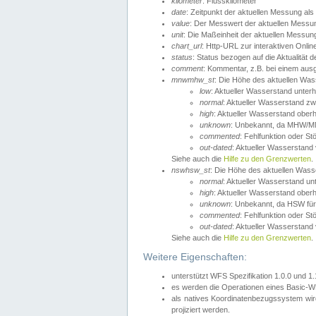
kilometer
: Flusskilometer
date
: Zeitpunkt der aktuellen Messung als
value
: Der Messwert der aktuellen Messu
unit
: Die Maßeinheit der aktuellen Messun
chart_url
: Http-URL zur interaktiven Onlin
status
: Status bezogen auf die Aktualität
comment
: Kommentar, z.B. bei einem ausge
mnwmhw_st
: Die Höhe des aktuellen Wa
low
: Aktueller Wasserstand unter
normal
: Aktueller Wasserstand
high
: Aktueller Wasserstand ober
unknown
: Unbekannt, da MHW/MN
commented
: Fehlfunktion oder St
out-dated
: Aktueller Wasserstand v
Siehe auch die
Hilfe zu den Grenzwerten
.
nswhsw_st
: Die Höhe des aktuellen Was
normal
: Aktueller Wasserstand u
high
: Aktueller Wasserstand ober
unknown
: Unbekannt, da HSW für
commented
: Fehlfunktion oder St
out-dated
: Aktueller Wasserstand v
Siehe auch die
Hilfe zu den Grenzwerten
.
Weitere Eigenschaften:
unterstützt WFS Spezifikation 1.0.0 und 1
es werden die Operationen eines Basic-WF
als natives Koordinatenbezugssystem w
projiziert werden.