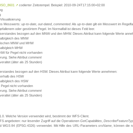
ISO_8601
↗
codierter Zeitstempel. Beispiel: 2010-09-24T17:15:00+02:00
ng
g
eVisualisierung
 des Messwerts:
up-to-date
,
out-dated
,
commented
. Als
up-to-date
gilt ein Messwert im Regelfal
fallenem oder gestörtem Pegel. Im Normalfall ist dieses Feld leer.
sserstandes bezogen auf den MNW und den MHW. Dieses Attribut kann folgende Werte ann
halb/gleich des MNW
 zwischen MNW und MHW
halb/gleich MHW
W für Pegel nicht vorhanden
örung. Siehe Attribut
comment
eraltet (älter als 25 Stunden)
serstandes bezogen auf den HSW. Dieses Attribut kann folgende Werte annehmen:
nterhalb des HSW
halb/gleich des HSW
 Pegel nicht vorhanden
örung. Siehe Attribut
comment
eraltet (älter als 25 Stunden)
.1.0. Welche Version verwendet wird, bestimmt der WFS-Client.
S angeboten: nur-lesender Zugriff auf die Operationen
GetCapabilities
,
DescribeFeatureTy
ird WGS 84 (EPSG:4326) verwendet. Mit Hilfe des URL-Parameters
srsName
, können die 