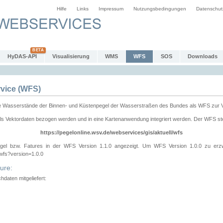
Hilfe
Links
Impressum
Nutzungsbedingungen
Datenschut
HyDAS-API
Visualisierung
WMS
WFS
SOS
Downloads
vice (WFS)
e Wasserstände der Binnen- und Küstenpegel der Wasserstraßen des Bundes als WFS zur 
ls Vektordaten bezogen werden und in eine Kartenanwendung integriert werden. Der WFS ste
https://pegelonline.wsv.de/webservices/gis/aktuell/wfs
gel bzw. Fatures in der WFS Version 1.1.0 angezeigt. Um WFS Version 1.0.0 zu erz
/wfs?version=1.0.0
ure:
daten mitgeliefert: