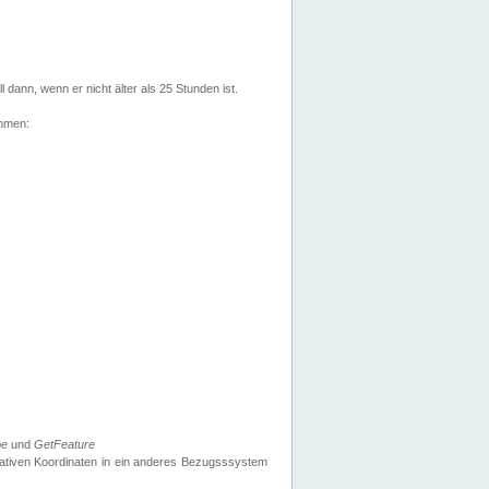
l dann, wenn er nicht älter als 25 Stunden ist.
ehmen:
pe
und
GetFeature
nativen Koordinaten in ein anderes Bezugsssystem