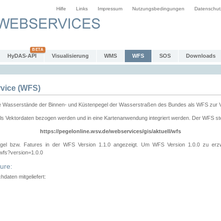
Hilfe
Links
Impressum
Nutzungsbedingungen
Datenschut
HyDAS-API
Visualisierung
WMS
WFS
SOS
Downloads
vice (WFS)
e Wasserstände der Binnen- und Küstenpegel der Wasserstraßen des Bundes als WFS zur 
ls Vektordaten bezogen werden und in eine Kartenanwendung integriert werden. Der WFS ste
https://pegelonline.wsv.de/webservices/gis/aktuell/wfs
gel bzw. Fatures in der WFS Version 1.1.0 angezeigt. Um WFS Version 1.0.0 zu erz
/wfs?version=1.0.0
ure:
daten mitgeliefert: