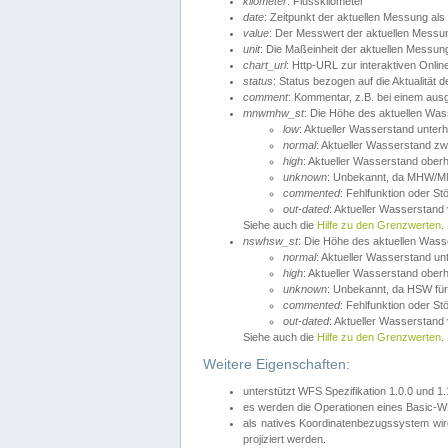
kilometer
: Flusskilometer
date
: Zeitpunkt der aktuellen Messung als
value
: Der Messwert der aktuellen Messu
unit
: Die Maßeinheit der aktuellen Messun
chart_url
: Http-URL zur interaktiven Onlin
status
: Status bezogen auf die Aktualität
comment
: Kommentar, z.B. bei einem ausge
mnwmhw_st
: Die Höhe des aktuellen Wa
low
: Aktueller Wasserstand unter
normal
: Aktueller Wasserstand
high
: Aktueller Wasserstand ober
unknown
: Unbekannt, da MHW/MN
commented
: Fehlfunktion oder St
out-dated
: Aktueller Wasserstand v
Siehe auch die
Hilfe zu den Grenzwerten
.
nswhsw_st
: Die Höhe des aktuellen Was
normal
: Aktueller Wasserstand u
high
: Aktueller Wasserstand ober
unknown
: Unbekannt, da HSW für
commented
: Fehlfunktion oder St
out-dated
: Aktueller Wasserstand v
Siehe auch die
Hilfe zu den Grenzwerten
.
Weitere Eigenschaften:
unterstützt WFS Spezifikation 1.0.0 und 1
es werden die Operationen eines Basic-WF
als natives Koordinatenbezugssystem w
projiziert werden.