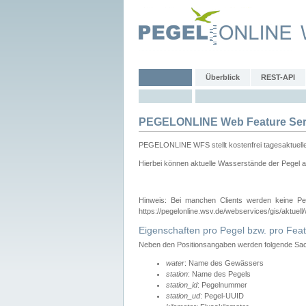
Überblick
REST-API
PEGELONLINE Web Feature Ser
PEGELONLINE WFS stellt kostenfrei tagesaktuell
Hierbei können aktuelle Wasserstände der Pegel a
Hinweis: Bei manchen Clients werden keine Pe
https://pegelonline.wsv.de/webservices/gis/aktuell
Eigenschaften pro Pegel bzw. pro Feat
Neben den Positionsangaben werden folgende Sach
water
: Name des Gewässers
station
: Name des Pegels
station_id
: Pegelnummer
station_ud
: Pegel-UUID