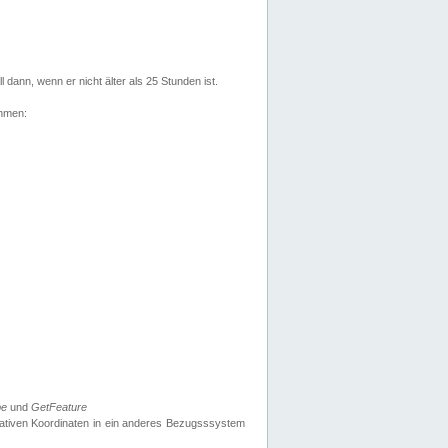
l dann, wenn er nicht älter als 25 Stunden ist.
ehmen:
pe
und
GetFeature
nativen Koordinaten in ein anderes Bezugsssystem