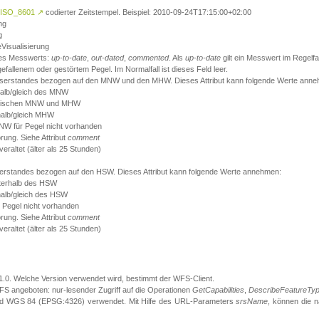
ISO_8601
↗
codierter Zeitstempel. Beispiel: 2010-09-24T17:15:00+02:00
ng
g
eVisualisierung
 des Messwerts:
up-to-date
,
out-dated
,
commented
. Als
up-to-date
gilt ein Messwert im Regelfal
fallenem oder gestörtem Pegel. Im Normalfall ist dieses Feld leer.
sserstandes bezogen auf den MNW und den MHW. Dieses Attribut kann folgende Werte ann
halb/gleich des MNW
 zwischen MNW und MHW
halb/gleich MHW
W für Pegel nicht vorhanden
örung. Siehe Attribut
comment
eraltet (älter als 25 Stunden)
serstandes bezogen auf den HSW. Dieses Attribut kann folgende Werte annehmen:
nterhalb des HSW
halb/gleich des HSW
 Pegel nicht vorhanden
örung. Siehe Attribut
comment
eraltet (älter als 25 Stunden)
.1.0. Welche Version verwendet wird, bestimmt der WFS-Client.
S angeboten: nur-lesender Zugriff auf die Operationen
GetCapabilities
,
DescribeFeatureTy
ird WGS 84 (EPSG:4326) verwendet. Mit Hilfe des URL-Parameters
srsName
, können die 