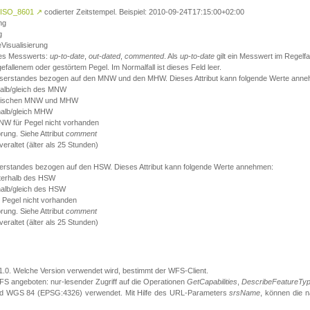
ISO_8601
↗
codierter Zeitstempel. Beispiel: 2010-09-24T17:15:00+02:00
ng
g
eVisualisierung
 des Messwerts:
up-to-date
,
out-dated
,
commented
. Als
up-to-date
gilt ein Messwert im Regelfal
fallenem oder gestörtem Pegel. Im Normalfall ist dieses Feld leer.
sserstandes bezogen auf den MNW und den MHW. Dieses Attribut kann folgende Werte ann
halb/gleich des MNW
 zwischen MNW und MHW
halb/gleich MHW
W für Pegel nicht vorhanden
örung. Siehe Attribut
comment
eraltet (älter als 25 Stunden)
serstandes bezogen auf den HSW. Dieses Attribut kann folgende Werte annehmen:
nterhalb des HSW
halb/gleich des HSW
 Pegel nicht vorhanden
örung. Siehe Attribut
comment
eraltet (älter als 25 Stunden)
.1.0. Welche Version verwendet wird, bestimmt der WFS-Client.
S angeboten: nur-lesender Zugriff auf die Operationen
GetCapabilities
,
DescribeFeatureTy
ird WGS 84 (EPSG:4326) verwendet. Mit Hilfe des URL-Parameters
srsName
, können die 