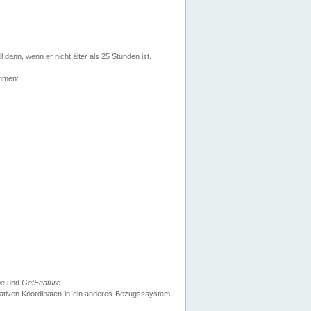
l dann, wenn er nicht älter als 25 Stunden ist.
ehmen:
pe
und
GetFeature
nativen Koordinaten in ein anderes Bezugsssystem