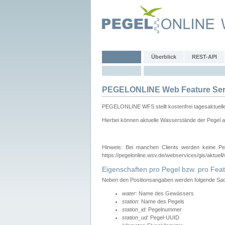
Überblick
REST-API
PEGELONLINE Web Feature Ser
PEGELONLINE WFS stellt kostenfrei tagesaktuell
Hierbei können aktuelle Wasserstände der Pegel a
Hinweis: Bei manchen Clients werden keine Pe
https://pegelonline.wsv.de/webservices/gis/aktuell
Eigenschaften pro Pegel bzw. pro Feat
Neben den Positionsangaben werden folgende Sach
water
: Name des Gewässers
station
: Name des Pegels
station_id
: Pegelnummer
station_ud
: Pegel-UUID