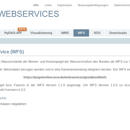
Hilfe
Links
Impressum
Nutzungsbedingungen
Datenschut
HyDAS-API
Visualisierung
WMS
WFS
SOS
Downloads
vice (WFS)
e Wasserstände der Binnen- und Küstenpegel der Wasserstraßen des Bundes als WFS zur 
ls Vektordaten bezogen werden und in eine Kartenanwendung integriert werden. Der WFS ste
https://pegelonline.wsv.de/webservices/gis/aktuell/wfs
gel bzw. Fatures in der WFS Version 1.1.0 angezeigt. Um WFS Version 1.0.0 zu erz
/wfs?version=1.0.0
ure:
daten mitgeliefert: