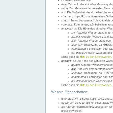
kilometer
: Flusskilometer
date
: Zeitpunkt der aktuellen Messung als
value
: Der Messwert der aktuellen Messu
unit
: Die Maßeinheit der aktuellen Messun
chart_url
: Http-URL zur interaktiven Onlin
status
: Status bezogen auf die Aktualität
comment
: Kommentar, z.B. bei einem ausge
mnwmhw_st
: Die Höhe des aktuellen Wa
low
: Aktueller Wasserstand unter
normal
: Aktueller Wasserstand
high
: Aktueller Wasserstand ober
unknown
: Unbekannt, da MHW/MN
commented
: Fehlfunktion oder St
out-dated
: Aktueller Wasserstand v
Siehe auch die
Hilfe zu den Grenzwerten
.
nswhsw_st
: Die Höhe des aktuellen Was
normal
: Aktueller Wasserstand u
high
: Aktueller Wasserstand ober
unknown
: Unbekannt, da HSW für
commented
: Fehlfunktion oder St
out-dated
: Aktueller Wasserstand v
Siehe auch die
Hilfe zu den Grenzwerten
.
Weitere Eigenschaften:
unterstützt WFS Spezifikation 1.0.0 und 1
es werden die Operationen eines Basic-WF
als natives Koordinatenbezugssystem w
projiziert werden.