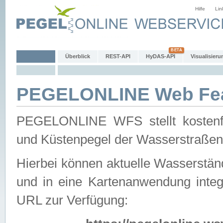
Hilfe
Lin
Überblick
REST-API
HyDAS-API
Visualisieru
PEGELONLINE Web Feat
PEGELONLINE WFS stellt kostenfr
und Küstenpegel der Wasserstraßen
Hierbei können aktuelle Wasserstän
und in eine Kartenanwendung integ
URL zur Verfügung: