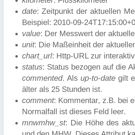
date
: Zeitpunkt der aktuellen M
Beispiel: 2010-09-24T17:15:00+
value
: Der Messwert der aktuel
unit
: Die Maßeinheit der aktuell
chart_url
: Http-URL zur interakti
status
: Status bezogen auf die A
commented
. Als
up-to-date
gilt 
älter als 25 Stunden ist.
comment
: Kommentar, z.B. bei 
Normalfall ist dieses Feld leer.
mnwmhw_st
: Die Höhe des ak
und den MHW. Dieses Attribut k