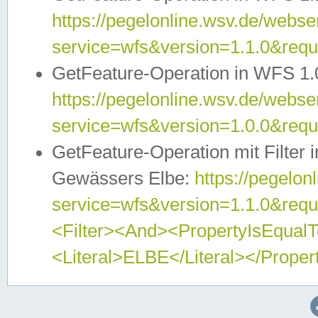
https://pegelonline.wsv.de/webser
service=wfs&version=1.1.0&req
GetFeature-Operation in WFS 1.
https://pegelonline.wsv.de/webser
service=wfs&version=1.0.0&req
GetFeature-Operation mit Filter 
Gewässers Elbe:
https://pegelon
service=wfs&version=1.1.0&req
<Filter><And><PropertyIsEqua
<Literal>ELBE</Literal></Proper