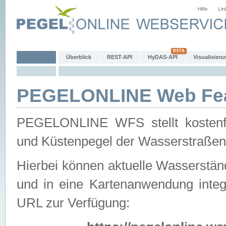
Hilfe
Lin
Überblick
REST-API
HyDAS-API
Visualisieru
PEGELONLINE Web Feat
PEGELONLINE WFS stellt kostenfr
und Küstenpegel der Wasserstraßen
Hierbei können aktuelle Wasserstän
und in eine Kartenanwendung integ
URL zur Verfügung: