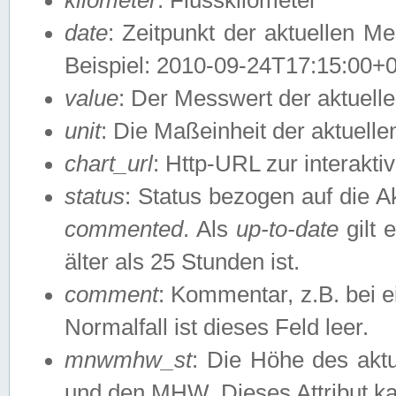
date
: Zeitpunkt der aktuellen M
Beispiel: 2010-09-24T17:15:00+
value
: Der Messwert der aktuel
unit
: Die Maßeinheit der aktuell
chart_url
: Http-URL zur interakti
status
: Status bezogen auf die A
commented
. Als
up-to-date
gilt 
älter als 25 Stunden ist.
comment
: Kommentar, z.B. bei 
Normalfall ist dieses Feld leer.
mnwmhw_st
: Die Höhe des ak
und den MHW. Dieses Attribut k