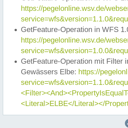
https://pegelonline.wsv.de/webser
service=wfs&version=1.1.0&req
GetFeature-Operation in WFS 1.
https://pegelonline.wsv.de/webser
service=wfs&version=1.0.0&req
GetFeature-Operation mit Filter 
Gewässers Elbe:
https://pegelon
service=wfs&version=1.1.0&req
<Filter><And><PropertyIsEqua
<Literal>ELBE</Literal></Proper