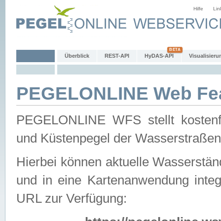
Hilfe
Lin
Überblick
REST-API
HyDAS-API
Visualisieru
PEGELONLINE Web Feat
PEGELONLINE WFS stellt kostenfr
und Küstenpegel der Wasserstraßen
Hierbei können aktuelle Wasserstän
und in eine Kartenanwendung integ
URL zur Verfügung: