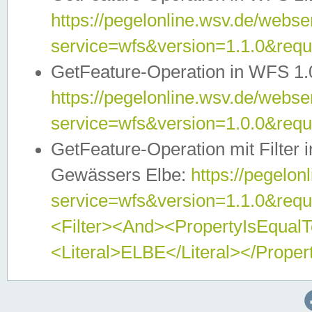
https://pegelonline.wsv.de/webser
service=wfs&version=1.1.0&req
GetFeature-Operation in WFS 1.
https://pegelonline.wsv.de/webser
service=wfs&version=1.0.0&req
GetFeature-Operation mit Filter 
Gewässers Elbe:
https://pegelon
service=wfs&version=1.1.0&req
<Filter><And><PropertyIsEqua
<Literal>ELBE</Literal></Proper