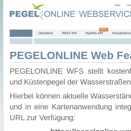
Hilfe
Lin
Überblick
REST-API
HyDAS-API
Visualisieru
PEGELONLINE Web Feat
PEGELONLINE WFS stellt kostenfr
und Küstenpegel der Wasserstraßen
Hierbei können aktuelle Wasserstän
und in eine Kartenanwendung integ
URL zur Verfügung: