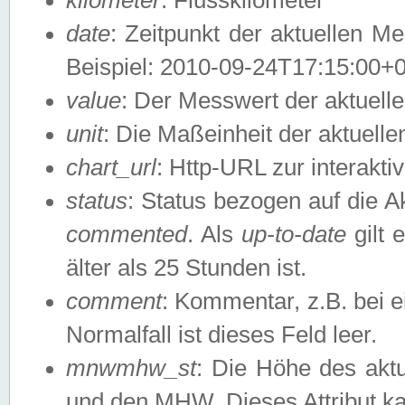
date
: Zeitpunkt der aktuellen M
Beispiel: 2010-09-24T17:15:00+
value
: Der Messwert der aktuel
unit
: Die Maßeinheit der aktuell
chart_url
: Http-URL zur interakti
status
: Status bezogen auf die A
commented
. Als
up-to-date
gilt 
älter als 25 Stunden ist.
comment
: Kommentar, z.B. bei 
Normalfall ist dieses Feld leer.
mnwmhw_st
: Die Höhe des ak
und den MHW. Dieses Attribut k