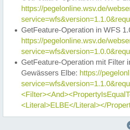
https://pegelonline.wsv.de/webser
service=wfs&version=1.1.0&req
GetFeature-Operation in WFS 1.
https://pegelonline.wsv.de/webser
service=wfs&version=1.0.0&req
GetFeature-Operation mit Filter 
Gewässers Elbe:
https://pegelon
service=wfs&version=1.1.0&req
<Filter><And><PropertyIsEqua
<Literal>ELBE</Literal></Proper