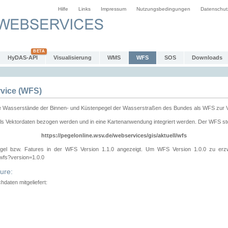
Hilfe
Links
Impressum
Nutzungsbedingungen
Datenschut
HyDAS-API
Visualisierung
WMS
WFS
SOS
Downloads
vice (WFS)
e Wasserstände der Binnen- und Küstenpegel der Wasserstraßen des Bundes als WFS zur 
ls Vektordaten bezogen werden und in eine Kartenanwendung integriert werden. Der WFS ste
https://pegelonline.wsv.de/webservices/gis/aktuell/wfs
gel bzw. Fatures in der WFS Version 1.1.0 angezeigt. Um WFS Version 1.0.0 zu erz
/wfs?version=1.0.0
ure:
daten mitgeliefert: