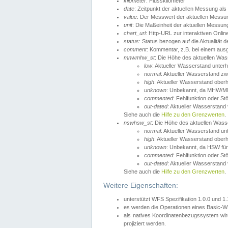
kilometer
: Flusskilometer
date
: Zeitpunkt der aktuellen Messung als
value
: Der Messwert der aktuellen Messu
unit
: Die Maßeinheit der aktuellen Messun
chart_url
: Http-URL zur interaktiven Onlin
status
: Status bezogen auf die Aktualität
comment
: Kommentar, z.B. bei einem ausge
mnwmhw_st
: Die Höhe des aktuellen Wa
low
: Aktueller Wasserstand unter
normal
: Aktueller Wasserstand
high
: Aktueller Wasserstand ober
unknown
: Unbekannt, da MHW/MN
commented
: Fehlfunktion oder St
out-dated
: Aktueller Wasserstand v
Siehe auch die
Hilfe zu den Grenzwerten
.
nswhsw_st
: Die Höhe des aktuellen Was
normal
: Aktueller Wasserstand u
high
: Aktueller Wasserstand ober
unknown
: Unbekannt, da HSW für
commented
: Fehlfunktion oder St
out-dated
: Aktueller Wasserstand v
Siehe auch die
Hilfe zu den Grenzwerten
.
Weitere Eigenschaften:
unterstützt WFS Spezifikation 1.0.0 und 1
es werden die Operationen eines Basic-WF
als natives Koordinatenbezugssystem w
projiziert werden.