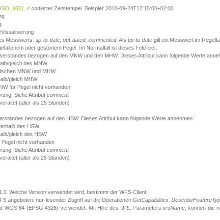
ISO_8601
↗
codierter Zeitstempel. Beispiel: 2010-09-24T17:15:00+02:00
ng
g
eVisualisierung
 des Messwerts:
up-to-date
,
out-dated
,
commented
. Als
up-to-date
gilt ein Messwert im Regelfal
fallenem oder gestörtem Pegel. Im Normalfall ist dieses Feld leer.
sserstandes bezogen auf den MNW und den MHW. Dieses Attribut kann folgende Werte ann
halb/gleich des MNW
 zwischen MNW und MHW
halb/gleich MHW
W für Pegel nicht vorhanden
örung. Siehe Attribut
comment
eraltet (älter als 25 Stunden)
serstandes bezogen auf den HSW. Dieses Attribut kann folgende Werte annehmen:
nterhalb des HSW
halb/gleich des HSW
 Pegel nicht vorhanden
örung. Siehe Attribut
comment
eraltet (älter als 25 Stunden)
.1.0. Welche Version verwendet wird, bestimmt der WFS-Client.
S angeboten: nur-lesender Zugriff auf die Operationen
GetCapabilities
,
DescribeFeatureTy
ird WGS 84 (EPSG:4326) verwendet. Mit Hilfe des URL-Parameters
srsName
, können die 