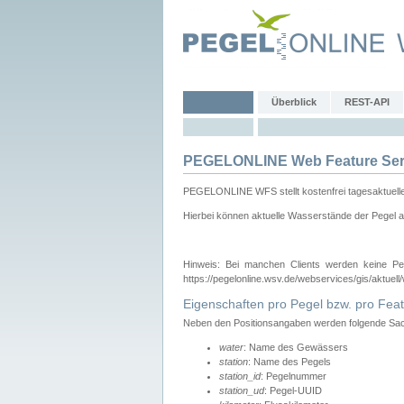
Überblick
REST-API
PEGELONLINE Web Feature Ser
PEGELONLINE WFS stellt kostenfrei tagesaktuell
Hierbei können aktuelle Wasserstände der Pegel a
Hinweis: Bei manchen Clients werden keine Pe
https://pegelonline.wsv.de/webservices/gis/aktuell
Eigenschaften pro Pegel bzw. pro Feat
Neben den Positionsangaben werden folgende Sach
water
: Name des Gewässers
station
: Name des Pegels
station_id
: Pegelnummer
station_ud
: Pegel-UUID