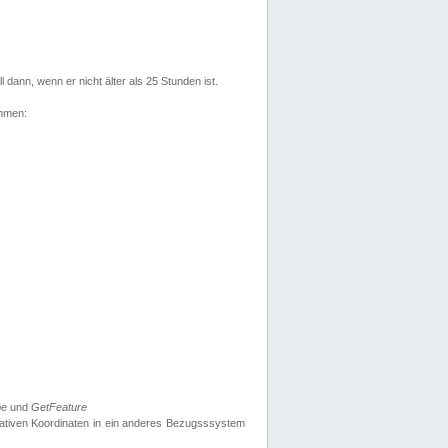
l dann, wenn er nicht älter als 25 Stunden ist.
ehmen:
pe
und
GetFeature
nativen Koordinaten in ein anderes Bezugsssystem