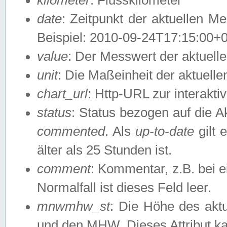
date
: Zeitpunkt der aktuellen M
Beispiel: 2010-09-24T17:15:00+
value
: Der Messwert der aktuel
unit
: Die Maßeinheit der aktuell
chart_url
: Http-URL zur interakti
status
: Status bezogen auf die A
commented
. Als
up-to-date
gilt 
älter als 25 Stunden ist.
comment
: Kommentar, z.B. bei 
Normalfall ist dieses Feld leer.
mnwmhw_st
: Die Höhe des ak
und den MHW. Dieses Attribut k