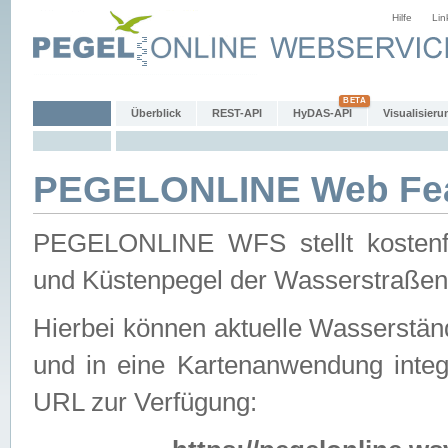
Hilfe
Lin
Überblick
REST-API
HyDAS-API
Visualisieru
PEGELONLINE Web Feat
PEGELONLINE WFS stellt kostenfr
und Küstenpegel der Wasserstraßen
Hierbei können aktuelle Wasserstän
und in eine Kartenanwendung integ
URL zur Verfügung: