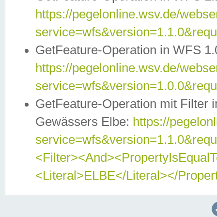
https://pegelonline.wsv.de/webser
service=wfs&version=1.1.0&req
GetFeature-Operation in WFS 1.
https://pegelonline.wsv.de/webser
service=wfs&version=1.0.0&req
GetFeature-Operation mit Filter 
Gewässers Elbe:
https://pegelon
service=wfs&version=1.1.0&req
<Filter><And><PropertyIsEqua
<Literal>ELBE</Literal></Proper